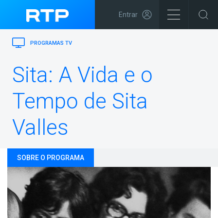
Entrar
PROGRAMAS TV
Sita: A Vida e o
Tempo de Sita
Valles
SOBRE O PROGRAMA