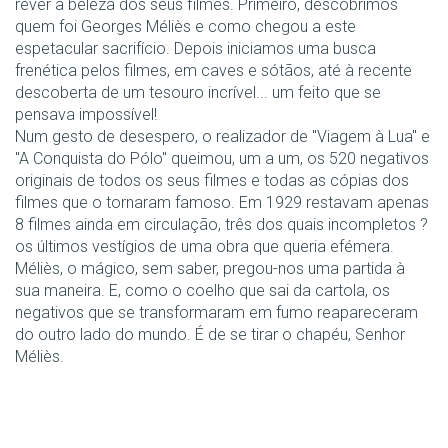
rever a beleza dos seus filmes. Primeiro, descobrimos
quem foi Georges Méliès e como chegou a este
espetacular sacrifício. Depois iniciamos uma busca
frenética pelos filmes, em caves e sótãos, até à recente
descoberta de um tesouro incrível... um feito que se
pensava impossível!
Num gesto de desespero, o realizador de "Viagem à Lua" e
"A Conquista do Pólo" queimou, um a um, os 520 negativos
originais de todos os seus filmes e todas as cópias dos
filmes que o tornaram famoso. Em 1929 restavam apenas
8 filmes ainda em circulação, três dos quais incompletos ?
os últimos vestígios de uma obra que queria efémera.
Méliès, o mágico, sem saber, pregou-nos uma partida à
sua maneira. E, como o coelho que sai da cartola, os
negativos que se transformaram em fumo reapareceram
do outro lado do mundo. É de se tirar o chapéu, Senhor
Méliès.