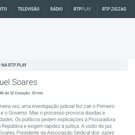
RTO
TELEVISÃO
RÁDIO
RTP
PLAY
RTP ZIGZAG
 NA RTP PLAY
el Soares
46 de 52 Duração: 50 min
meira vez, uma investigação judicial fez cair o Primeiro
o e o Governo. Mas o processo provoca dúvidas e
idades. Os políticos pedem explicações à Procuradora
 República e exigem rapidez à justiça. A visão do juiz
Soares, Presidente da Associação Sindical dos Juízes