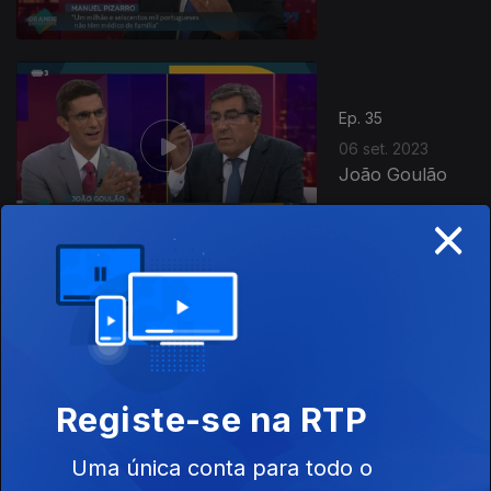
Ep. 35
06 set. 2023
João Goulão
×
Ep. 34
30 ago. 2023
João Luís
Barreto
Guimarães
Registe-se na RTP
Uma única conta para todo o
Ep. 33