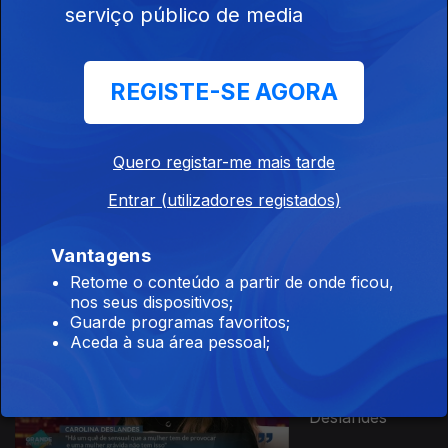
serviço público de media
23 ago. 2023
Noélia
Jerónimo
REGISTE-SE AGORA
Quero registar-me mais tarde
Ep. 32
Entrar (utilizadores registados)
16 ago. 2023
João Nicolau
Almeida
Vantagens
Retome o conteúdo a partir de onde ficou,
nos seus dispositivos;
Guarde programas favoritos;
Aceda à sua área pessoal;
Ep. 31
08 ago. 2023
Carolina
Deslandes