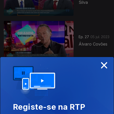
Silva
Ep. 27
05 jul. 2023
Álvaro Covões
×
Ep. 26
28 jun. 2023
Mário Centeno
Registe-se na RTP