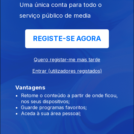
Uma única conta para todo o
Ep. 25
21 jun. 2023
serviço público de media
Joana
Vasconcelos
REGISTE-SE AGORA
Quero registar-me mais tarde
Ep. 24
14 jun. 2023
Entrar (utilizadores registados)
António Costa e
Silva
Vantagens
Retome o conteúdo a partir de onde ficou,
nos seus dispositivos;
Guarde programas favoritos;
Ep. 23
Aceda à sua área pessoal;
07 jun. 2023
Rui Miguel
Nabeiro