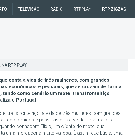
RTO
TELEVISÃO
RÁDIO
RTP
PLAY
RTP ZIGZAG
 NA RTP PLAY
ue conta a vida de três mulheres, com grandes
mas económicos e pessoais, que se cruzam de forma
a, tendo como cenário um motel transfronteiriço
aliza e Portugal
el transfronteiriço, a vida de três mulheres com grandes
as económicos e pessoais cruza-se de uma maneira
a quando conhecem Elixio, um cliente do motel que
rta uma mercadoria muito valiosa. É assim que Lúcia, uma