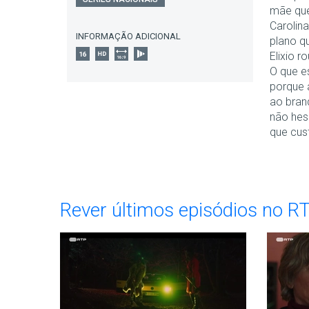
mãe que
Carolin
INFORMAÇÃO ADICIONAL
plano q
Elixio r
O que e
porque 
ao bran
não hesi
que cust
Rever últimos episódios no R