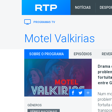
NOTÍCIAS
DESPO
PROGRAMAS TV
Motel Valkirias
SOBRE O PROGRAMA
EPISÓDIOS
REVER
Drama q
proble
fortuit
entre G
Num mot
problem
fortuit
GÉNEROS
transpo
SÉRIES NACIONAIS