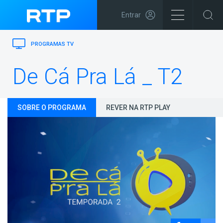
Entrar
PROGRAMAS TV
De Cá Pra Lá _ T2
SOBRE O PROGRAMA
REVER NA RTP PLAY