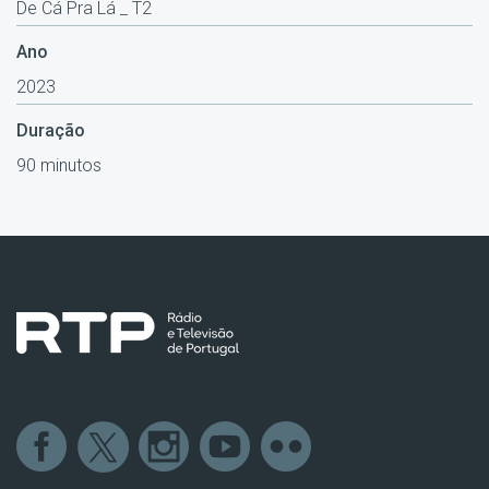
De Cá Pra Lá _ T2
Ano
2023
Duração
90 minutos