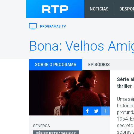
NOTÍCIAS
DESPO
PROGRAMAS TV
Bona: Velhos Ami
SOBRE O PROGRAMA
EPISÓDIOS
Série a
thrille
Uma sér
históri
profund
1954. E
secreto
GÉNEROS
sobrevi
SÉRIES ESTRANGEIRAS