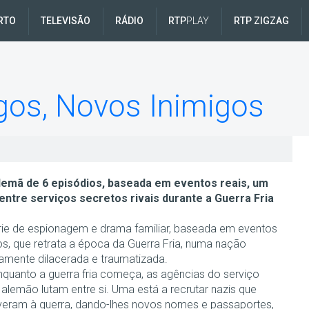
RTO
TELEVISÃO
RÁDIO
RTP
PLAY
RTP ZIGZAG
gos, Novos Inimigos
lemã de 6 episódios, baseada em eventos reais, um
r entre serviços secretos rivais durante a Guerra Fria
ie de espionagem e drama familiar, baseada em eventos
cos, que retrata a época da Guerra Fria, numa nação
amente dilacerada e traumatizada.
nquanto a guerra fria começa, as agências do serviço
 alemão lutam entre si. Uma está a recrutar nazis que
veram à guerra, dando-lhes novos nomes e passaportes,