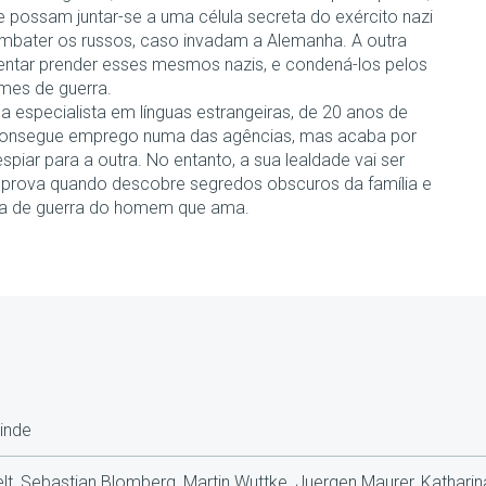
e possam juntar-se a uma célula secreta do exército nazi
mbater os russos, caso invadam a Alemanha. A outra
tentar prender esses mesmos nazis, e condená-los pelos
imes de guerra.
a especialista em línguas estrangeiras, de 20 anos de
consegue emprego numa das agências, mas acaba por
espiar para a outra. No entanto, a sua lealdade vai ser
 prova quando descobre segredos obscuros da família e
a de guerra do homem que ama.
inde
t, Sebastian Blomberg, Martin Wuttke, Juergen Maurer, Katharin