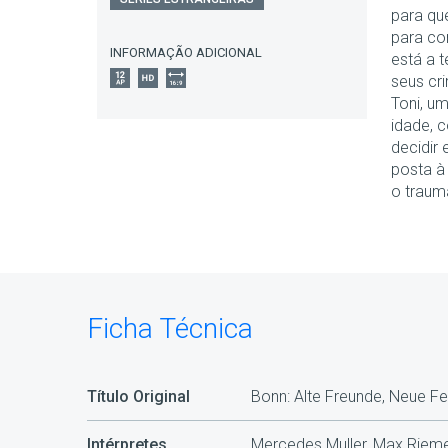
para qu
para co
INFORMAÇÃO ADICIONAL
está a 
seus cr
Toni, um
idade, 
decidir 
posta à
o traum
Ficha Técnica
Título Original
Bonn: Alte Freunde, Neue Fe
Intérpretes
Mercedes Muller, Max Riemel