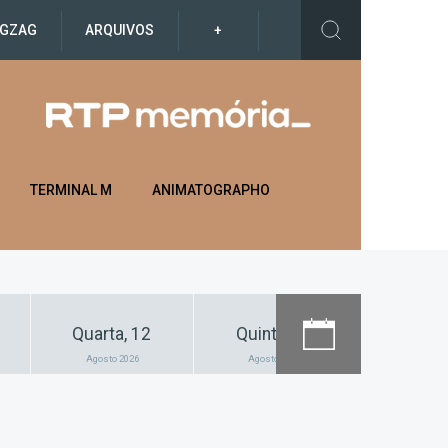
IGZAG
ARQUIVOS
+
TERMINAL M
ANIMATOGRAPHO
Quarta, 12
Quinta, 13
Sexta
Agosto 2026
Agosto 2026
Agosto 