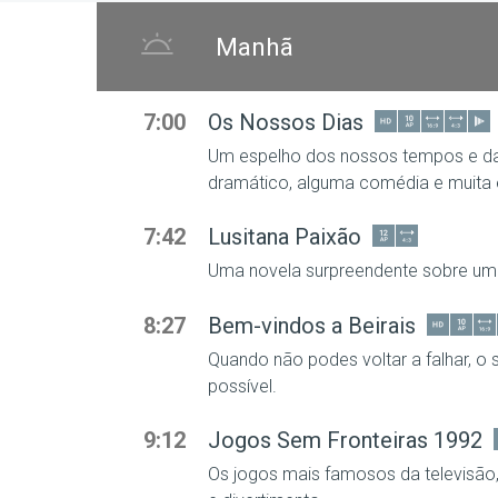
Manhã
7:00
Os Nossos Dias
Um espelho dos nossos tempos e da
dramático, alguma comédia e muita
7:42
Lusitana Paixão
Uma novela surpreendente sobre um
Tarde
8:27
Bem-vindos a Beirais
Quando não podes voltar a falhar, o
possível.
13:21
Portugueses pelo Mundo
Esta nova série de Portugueses Pelo
9:12
Jogos Sem Fronteiras 1992
Músicos portugueses pelo mundo
Os jogos mais famosos da televisã