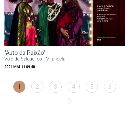
"Auto da Paixão"
Vale de Salgueiros - Mirandela
2021 MAI 11 09:48
1
2
3
4
5
6