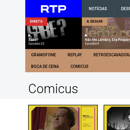
NOTÍCIAS
DES
DIRETO
A SEGUIR
Sabe?
Não Me Lembro, Era Peque
Episódio 20
Episódio 4
GRAMOFONE
REPLAY
RETROESCAVADOR
BOCA DE CENA
COMICUS
Comicus