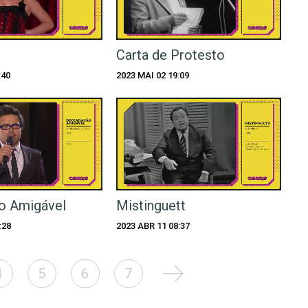
Carta de Protesto
:40
2023 MAI 02 19:09
o Amigável
Mistinguett
:28
2023 ABR 11 08:37
4
5
6
7