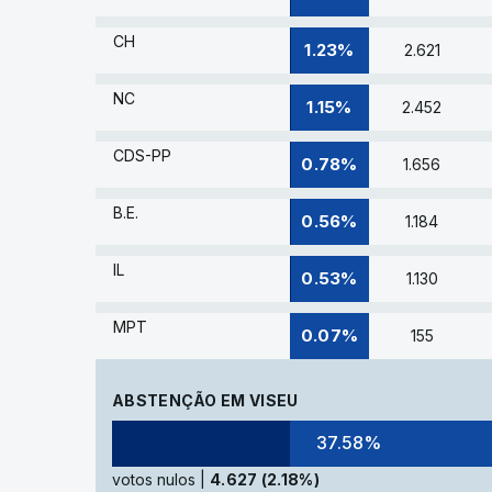
CH
1.23%
2.621
NC
1.15%
2.452
CDS-PP
0.78%
1.656
B.E.
0.56%
1.184
IL
0.53%
1.130
MPT
0.07%
155
ABSTENÇÃO EM VISEU
37.58%
votos nulos |
4.627 (2.18%)