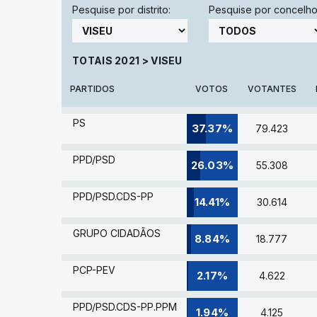
Pesquise por distrito:
Pesquise por concelho
TOTAIS 2021
>
VISEU
PARTIDOS
VOTOS
VOTANTES
PS
37.37%
79.423
PPD/PSD
26.03%
55.308
PPD/PSD.CDS-PP
14.41%
30.614
GRUPO CIDADÃOS
8.84%
18.777
PCP-PEV
2.17%
4.622
PPD/PSD.CDS-PP.PPM
1.94%
4.125