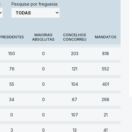
:
Pesquise por freguesia:
MAIORIAS
CONCELHOS
PRESIDENTES
MANDATOS
ABSOLUTAS
CONCORREU
100
0
203
818
76
0
121
552
55
0
104
401
34
0
67
268
0
0
107
21
3
0
13
41