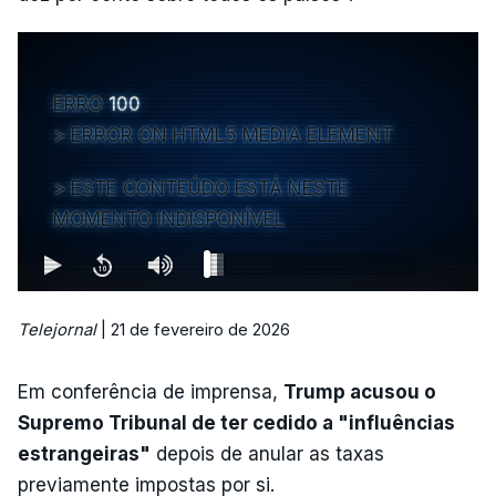
ERRO
100
ERROR ON HTML5 MEDIA ELEMENT
ESTE CONTEÚDO ESTÁ NESTE
MOMENTO INDISPONÍVEL
Telejornal
| 21 de fevereiro de 2026
Em conferência de imprensa,
Trump acusou o
Supremo Tribunal de ter cedido a "influências
estrangeiras"
depois de anular as taxas
previamente impostas por si.