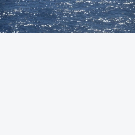
Foto: Autoridade Marítima Nacional
OUVIR
A Polícia Judiciária (PJ) apreendeu 421 quilos de
cocaína ao largo de Sines. O conjunto de fardos de
droga tinham acabado de ser lançados ao mar de