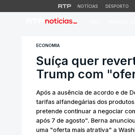
NOTÍCIAS
DESPORTO
PAÍS
MUNDIAL 2
Suíça quer reverter
ECONOMIA
Suíça quer revert
Trump com "ofert
Após a ausência de acordo e de D
tarifas alfandegárias dos produtos
pretende continuar a negociar com
após 7 de agosto". Berna anunciou
uma "oferta mais atrativa" a Wash