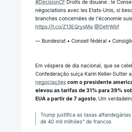
#DécisionCF
Droits de douane : le Consei
négociations avec les Etats-Unis, si beso
branches concernées de l'économie suiss
https://t.co/Z13EQrysMa
@DefrWbf
— Bundesrat • Conseil fédéral • Consig
Em véspera de dia nacional, que se cele
Confederação suíça Karin Keller-Sutter 
negociações
com o presidente america
elevou as tarifas de 31% para 39% so
EUA a partir de 7 agosto
. Um verdadeir
Trump justifica as taxas alfandegári
de 40 mil milhões" de francos