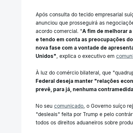
Após consulta do tecido empresarial suí
anunciou que prosseguirá as negociaçõ
acordo comercial. "
A fim de melhorar a
e tendo em conta as preocupações dos
nova fase com a vontade de apresenta
Unidos"
, explica o executivo em
comun
À luz do comércio bilateral, que "quadru
Federal deseja manter "relações eco
prevê, para já, nenhuma contramedid
No seu
comunicado
, o Governo suíço re
"desleais" feita por Trump e pelo contrá
todos os direitos aduaneiros sobre produt