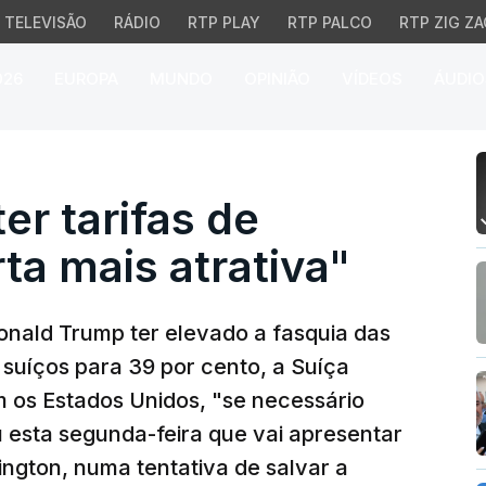
TELEVISÃO
RÁDIO
RTP PLAY
RTP PALCO
RTP ZIG ZA
026
EUROPA
MUNDO
OPINIÃO
VÍDEOS
ÁUDIO
 tarifas de Trump com "
er tarifas de
a mais atrativa"
onald Trump ter elevado a fasquia das
 suíços para 39 por cento, a Suíça
 os Estados Unidos, "se necessário
 esta segunda-feira que vai apresentar
ington, numa tentativa de salvar a