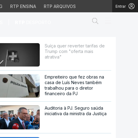
G
RTP ENSINA
RTP ARQUIVOS
Entrar
Abrir campo de
|
S
RTP
DESPORTO
oferta mais atrativa"
Suíça quer reverter tarifas de
Trump com "oferta mais
atrativa"
Empreiteiro que fez obras na
casa de Luís Neves também
trabalhou para o diretor
financeiro da PJ
Auditoria à PJ. Seguro saúda
iniciativa da ministra da Justiça