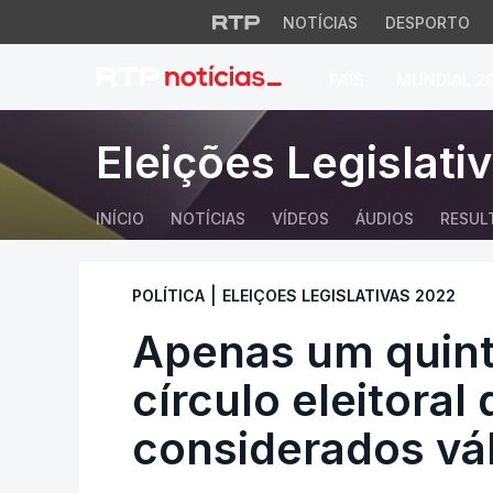
NOTÍCIAS
DESPORTO
PAÍS
MUNDIAL 2
Apenas um quinto d
Eleições Legislati
INÍCIO
NOTÍCIAS
VÍDEOS
ÁUDIOS
RESUL
|
POLÍTICA
ELEIÇOES LEGISLATIVAS 2022
Apenas um quint
círculo eleitoral
considerados vá