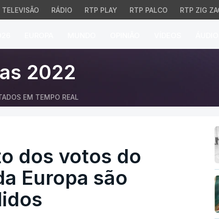
TELEVISÃO
RÁDIO
RTP PLAY
RTP PALCO
RTP ZIG ZA
026
EUROPA
MUNDO
OPINIÃO
VÍDEOS
ÁUDIO
os votos do círculo ele
vas 2022
TADOS EM TEMPO REAL
o dos votos do
 da Europa são
lidos