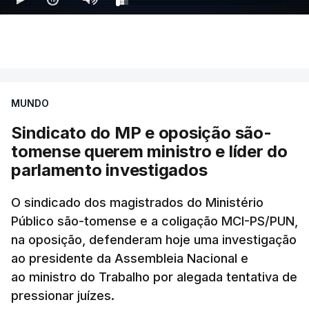
Os militares russos dispararam quatro mísseis
Zircon e 24 mísseis Iskander-M 400, e quatro
mísseis antinavio, além de 115
drones
, no
ataque, que teve como alvo principal a
MUNDO
região de Kiev, acrescentou a Força Aérea
Sindicato do MP e oposição são-
no seu relatório.
tomense querem ministro e líder do
parlamento investigados
Estes projéteis voam a velocidades muito
elevadas e só podem ser intercetados pelos
O sindicado dos magistrados do Ministério
sistemas de defesa aérea Patriot
, dos quais a
Público são-tomense e a coligação MCI-PS/PUN,
Ucrânia possui apenas alguns exemplares e para
na oposição, defenderam hoje uma investigação
os quais as munições são escassas,
ao presidente da Assembleia Nacional e
especialmente desde a Guerra Irão-Iraque.
ao ministro do Trabalho por alegada tentativa de
pressionar juízes.
O presidente ucraniano, Volodymyr Zelensky,