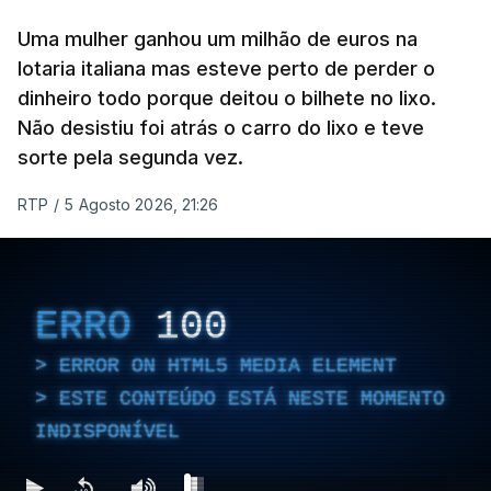
abateu 98 destes
drones
, sem mencionar qualquer
míssil, embora Kiev tenha vindo a lamentar há
Uma mulher ganhou um milhão de euros na
semanas uma grave escassez de munições
lotaria italiana mas esteve perto de perder o
dinheiro todo porque deitou o bilhete no lixo.
antimíssil balístico capazes de intercetar tais
Não desistiu foi atrás o carro do lixo e teve
mísseis.
sorte pela segunda vez.
RTP
/
5 Agosto 2026, 21:26
ERRO
100
ERROR ON HTML5 MEDIA ELEMENT
ERRO
100
ESTE CONTEÚDO ESTÁ NESTE
MOMENTO INDISPONÍVEL
ERROR ON HTML5 MEDIA ELEMENT
ESTE CONTEÚDO ESTÁ NESTE MOMENTO
INDISPONÍVEL