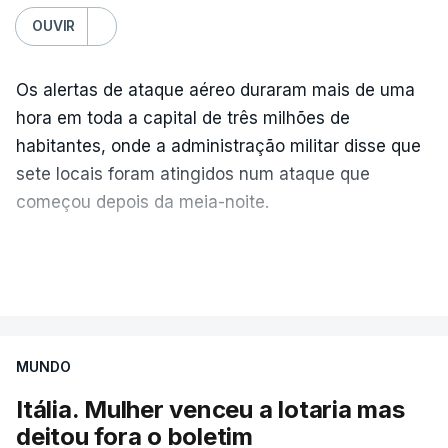
OUVIR
Os alertas de ataque aéreo duraram mais de uma
hora em toda a capital de três milhões de
habitantes, onde a administração militar disse que
sete locais foram atingidos num ataque que
começou depois da meia-noite.
No relatório diário publicado esta quarta-feira, a
VER MAIS
Força Aérea ucraniana detalhou que a Rússia
lançou um total de 115
drones
e 28 mísseis de
alta velocidade, incluindo 24 mísseis balísticos
MUNDO
e quatro mísseis antinavio
.
Itália. Mulher venceu a lotaria mas
A Força Aérea ucraniana especificou ainda que
deitou fora o boletim