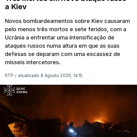
sobre as exportações russas.
a Kiev
Novos bombardeamentos sobre Kiev causaram
pelo menos três mortos e sete feridos, com a
ERRO
100
Ucrânia a enfrentar uma intensificação de
ERROR ON HTML5 MEDIA ELEMENT
ataques russos numa altura em que as suas
defesas se deparam com uma escassez de
ESTE CONTEÚDO ESTÁ NESTE
mísseis intercetores.
MOMENTO INDISPONÍVEL
RTP
/
atualizado 8 Agosto 2026, 14:15
O pacote permitirá também que o presidente
Donald Trump imponha taxas até 100% aos cinco
principais importadores russos de petróleo e gás.