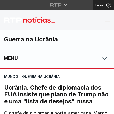
Entrar
Ucrânia. Chefe de dip
Guerra na Ucrânia
MENU
MUNDO
|
GUERRA NA UCRÂNIA
Ucrânia. Chefe de diplomacia dos
EUA insiste que plano de Trump não
é uma "lista de desejos" russa
O chefe da diplomacia norte-americana, Marco