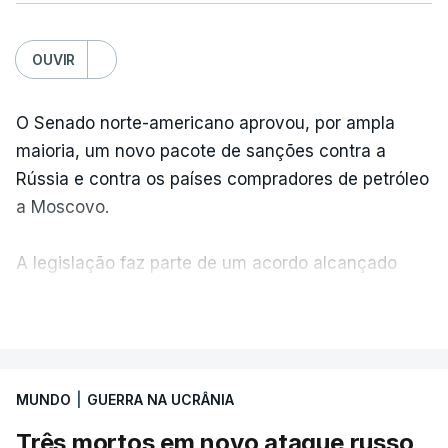
OUVIR
O Senado norte-americano aprovou, por ampla
maioria, um novo pacote de sanções contra a
Rússia e contra os países compradores de petróleo
a Moscovo.
A legislação faz parte de um acordo alcançado
pelos senadores com o objetivo de ajudar a
VER MAIS
Ucrânia a travar as receitas energéticas russas.
Entre essas sanções está a proibição de visto a
MUNDO
|
GUERRA NA UCRÂNIA
Vladimir Putin e aos principais comandantes
militares e ainda a aplicação de tarifas até 500%
Três mortos em novo ataque russo