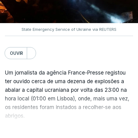
O documento segue agora para a Câmara dos
Representantes, mas não se espera uma votação
antes de setembro.
State Emergency Service of Ukraine via REUTERS
O presidente ucraniano agradeceu aos Estados
Unidos por estas sanções à Rússia. Zelensky disse
esperar que esta seja uma resposta que leve o
OUVIR
Kremlin a pôr fim ao que considera ser "uma guerra
insana contra o povo e independência ucraniana".
Um jornalista da agência France-Presse registou
ter ouvido cerca de uma dezena de explosões a
Zelensky diz que a pressão americana é vital,
abalar a capital ucraniana por volta das 23:00 na
sobretudo quando Vladimir Putin continua a
hora local (01:00 em Lisboa), onde, mais uma vez,
apostar em mísseis balísticos para atacar território
os residentes foram instados a recolher-se aos
ucraniano.
abrigos.
A administração militar local tinha anunciado
VER MAIS
Também a presidente da Comissão Europeia reagiu