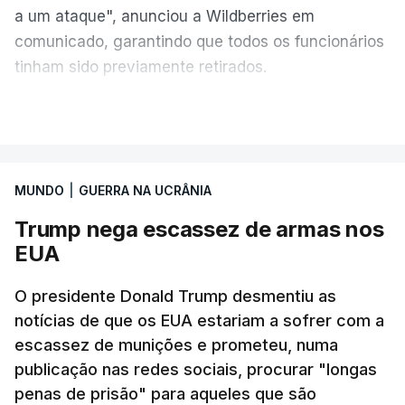
a um ataque", anunciou a Wildberries em
comunicado, garantindo que todos os funcionários
tinham sido previamente retirados.
Segundo o governador regional, Denis Pasler, três
VER MAIS
drones caíram hoje sobre o telhado do centro
logístico, sem deixar vítimas.
MUNDO
|
GUERRA NA UCRÂNIA
Desde meados de julho, a Ucrânia atingiu cerca de
Trump nega escassez de armas nos
20 instalações pertencentes à Wildberries --- uma
EUA
plataforma de comércio online muito popular,
frequentemente chamada de "Amazon russa" ---
O presidente Donald Trump desmentiu as
espalhadas por quase toda a Rússia e na Crimeia
notícias de que os EUA estariam a sofrer com a
anexada.
escassez de munições e prometeu, numa
publicação nas redes sociais, procurar "longas
Os primeiros ataques, ocorridos na noite de 17 para
penas de prisão" para aqueles que são
18 de julho, fizeram oito mortos e quase 90 feridos