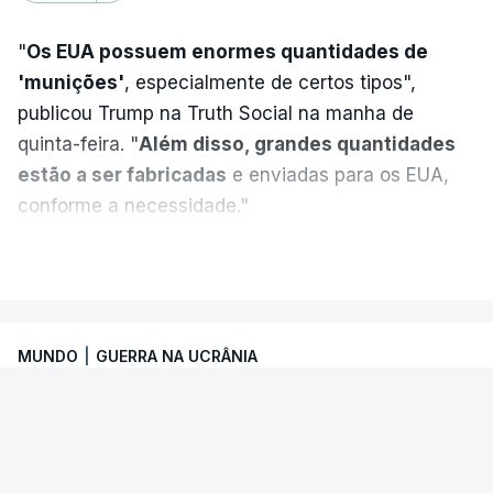
Wildberries
,
Petersburgo
"
Os EUA possuem enormes quantidades de
'munições'
, especialmente de certos tipos",
publicou Trump na Truth Social na manha de
quinta-feira. "
Além disso, grandes quantidades
estão a ser fabricadas
e enviadas para os EUA,
conforme a necessidade."
VER MAIS
MUNDO
|
GUERRA NA UCRÂNIA
ONU. Escalada de ataques ameaça
segurança marítima no Mar Negro e
Azov