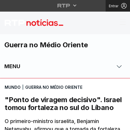
Entrar
"Ponto de viragem deci
Guerra no Médio Oriente
MENU
MUNDO
|
GUERRA NO MÉDIO ORIENTE
"Ponto de viragem decisivo". Israel
tomou fortaleza no sul do Líbano
O primeiro-ministro israelita, Benjamin
Netanyahu, afirmou que a tomada da fortaleza