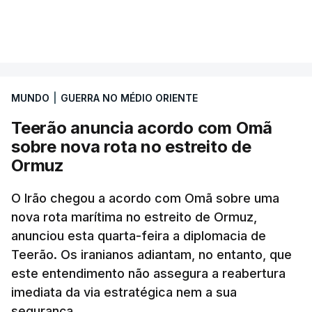
Segundo o diário britânico
The Guardian
, este
VER MAIS
posto avançado deverá abrigar tropas
marroquinas. O contrato foi concedido à Arkel
International, uma empresa com sede no Louisiana
MUNDO
|
GUERRA NO MÉDIO ORIENTE
que já colaborou com a Administração norte-
americana em projetos no Médio Oriente,
Teerão anuncia acordo com Omã
nomeadamente no Iraque.
sobre nova rota no estreito de
Ormuz
Com uma área muito reduzida,
esta pequena base
militar deverá ficar nos 60 por cento de
O Irão chegou a acordo com Omã sobre uma
nova rota marítima no estreito de Ormuz,
território de Gaza que Israel controla e a cerca
anunciou esta quarta-feira a diplomacia de
de 1,5 quilómetros da fronteira com Israel.
Teerão. Os iranianos adiantam, no entanto, que
Permite, desta forma, uma extração rápida em
este entendimento não assegura a reabertura
caso de ataque.
imediata da via estratégica nem a sua
segurança.