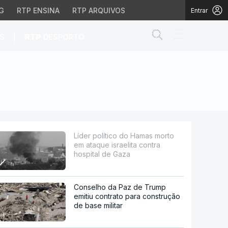
G
RTP ENSINA
RTP ARQUIVOS
Entrar
Abrir campo de
|
S
RTP
DESPORTO
sraelita contra hospital
Líder político do Hamas morto
em ataque israelita contra
hospital de Gaza
Conselho da Paz de Trump
emitiu contrato para construção
de base militar