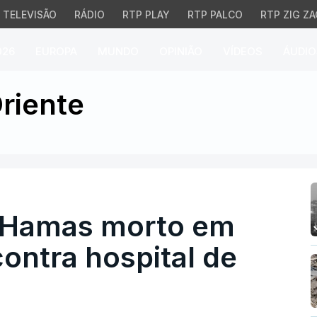
TELEVISÃO
RÁDIO
RTP PLAY
RTP PALCO
RTP ZIG ZA
026
EUROPA
MUNDO
OPINIÃO
VÍDEOS
ÁUDIO
Hamas morto em ataque i
riente
do Hamas morto em
contra hospital de