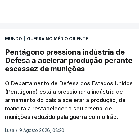
Gabinete de Segurança de quinta-feira.
VER MAIS
A ideia de uma trégua tem a ver com a
necessidade de travar os ataques com vista à
aplicação do plano de desarmamento do Hamas.
MUNDO
|
GUERRA NO MÉDIO ORIENTE
Pentágono pressiona indústria de
Além disso, o correspondente do canal de
Defesa a acelerar produção perante
televisão israelita i24News, que também teve
escassez de munições
acesso às deliberações do Gabinete, recordou na
sexta-feira que, após a reunião, ficou por decidir a
O Departamento de Defesa dos Estados Unidos
autorização formal de Israel para a entrada em
(Pentágono) está a pressionar a indústria de
Gaza da Força Internacional de Estabilização, um
armamento do país a acelerar a produção, de
contingente multinacional proposto no âmbito do
maneira a restabelecer o seu arsenal de
Conselho da Paz promovido por Trump.
munições reduzido pela guerra com o Irão.
Meios de comunicação social israelitas
Lusa
/
9 Agosto 2026, 08:20
informaram, após a reunião do Gabinete de