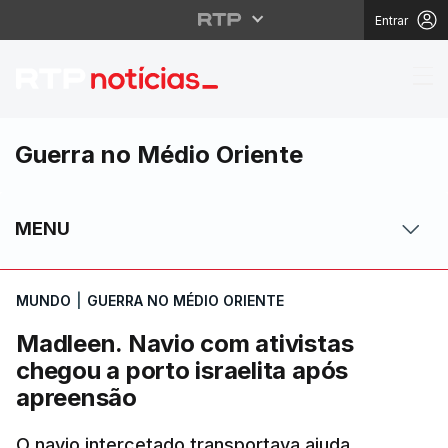
Entrar
Madleen. Navio com ati
Guerra no Médio Oriente
MENU
MUNDO
|
GUERRA NO MÉDIO ORIENTE
Madleen. Navio com ativistas
chegou a porto israelita após
apreensão
O navio intercetado transportava ajuda