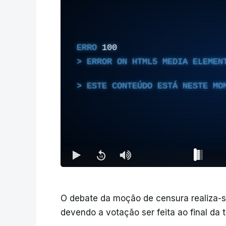
ERRO
100
ERROR ON HTML5 MEDIA ELEMEN
ESTE CONTEÚDO ESTÁ NESTE MO
O debate da moção de censura realiza-se
devendo a votação ser feita ao final da 