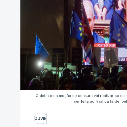
O debate da moção de censura vai realizar-se esta
ser feita ao final da tarde, p
OUVIR