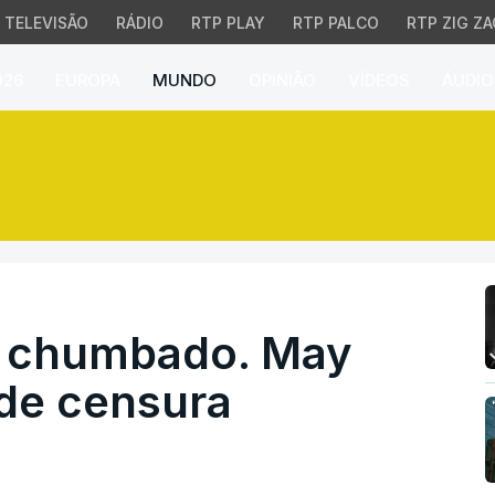
TELEVISÃO
RÁDIO
RTP PLAY
RTP PALCO
RTP ZIG ZA
026
EUROPA
MUNDO
OPINIÃO
VÍDEOS
ÁUDIO
chumbado. May enfrenta
t chumbado. May
de censura