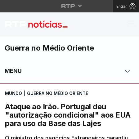
Entrar
Ataque ao Irão. Portug
Guerra no Médio Oriente
MENU
MUNDO
|
GUERRA NO MÉDIO ORIENTE
Ataque ao Irão. Portugal deu
"autorização condicional" aos EUA
para uso da Base das Lajes
O ministro dos negócios Estrangeiros garantiu