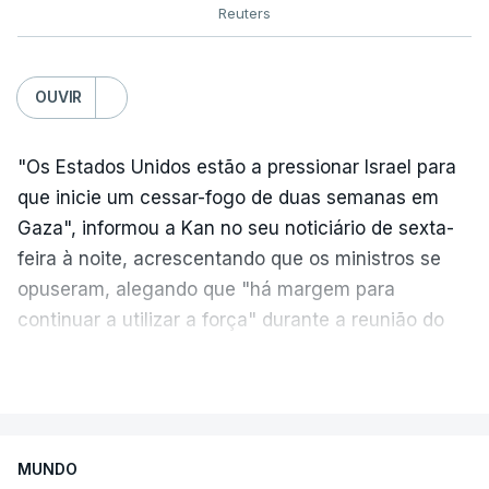
Reuters
OUVIR
"Os Estados Unidos estão a pressionar Israel para
que inicie um cessar-fogo de duas semanas em
Gaza", informou a Kan no seu noticiário de sexta-
feira à noite, acrescentando que os ministros se
opuseram, alegando que "há margem para
continuar a utilizar a força" durante a reunião do
Gabinete de Segurança de quinta-feira.
VER MAIS
A ideia de uma trégua tem a ver com a
necessidade de travar os ataques com vista à
aplicação do plano de desarmamento do Hamas.
MUNDO