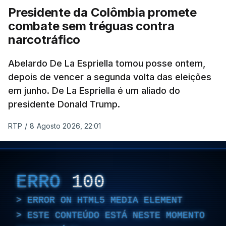
Presidente da Colômbia promete
Além disso, o correspondente do canal de
combate sem tréguas contra
televisão israelita i24News, que também teve
narcotráfico
acesso às deliberações do Gabinete, recordou na
sexta-feira que, após a reunião, ficou por decidir a
Abelardo De La Espriella tomou posse ontem,
autorização formal de Israel para a entrada em
depois de vencer a segunda volta das eleições
Gaza da Força Internacional de Estabilização, um
em junho. De La Espriella é um aliado do
contingente multinacional proposto no âmbito do
presidente Donald Trump.
Conselho da Paz promovido por Trump.
RTP
/
8 Agosto 2026, 22:01
Meios de comunicação social israelitas
informaram, após a reunião do Gabinete de
Segurança do país, que o órgão presidido por
ERRO
100
Netanyahu exigiu durante a sessão de quinta-feira
a retoma dos ataques aéreos em Gaza,
ERROR ON HTML5 MEDIA ELEMENT
interrompidos desde segunda-feira.
ESTE CONTEÚDO ESTÁ NESTE MOMENTO