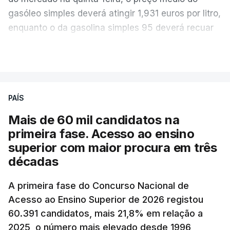
gasóleo simples deverá atingir 1,931 euros por litro,
enquanto o da gasolina simples 95 deverá recuar
para 1,855 euros por litro.
VER MAIS
A média final só ficará fechada ao final do dia,
podendo ainda registar alterações em função da
evolução das cotações internacionais do petróleo,
PAÍS
e o custo final na bomba poderá variar conforme o
Mais de 60 mil candidatos na
posto de abastecimento, a marca e a localização.
primeira fase. Acesso ao ensino
superior com maior procura em três
A atualização do desconto do Imposto sobre os
décadas
Produtos Petrolíferos (ISP) também poderá
alterar os valores previstos.
A primeira fase do Concurso Nacional de
Acesso ao Ensino Superior de 2026 registou
O Governo comprometeu-se a aplicar uma redução
60.391 candidatos, mais 21,8% em relação a
extraordinária e temporária no ISP, sempre que se
2025, o número mais elevado desde 1996,