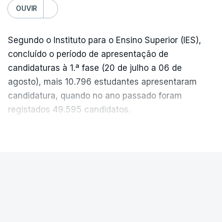
OUVIR
Segundo o Instituto para o Ensino Superior (IES),
concluído o período de apresentação de
candidaturas à 1.ª fase (20 de julho a 06 de
agosto), mais 10.796 estudantes apresentaram
candidatura, quando no ano passado foram
registados 49.595 candidatos.
"Os resultados da 1ª fase do concurso nacional de
VER MAIS
acesso mostram que em 2026 se registou o
número mais elevado de candidatos nos últimos 30
anos, exceto nos anos da pandemia de Covid-19,
PAÍS
durante os quais foram adotadas regras
Exames Nacionais. Resultados da
excecionais para a conclusão do ensino
segunda fase afixados hoje
secundário e para a utilização de exames