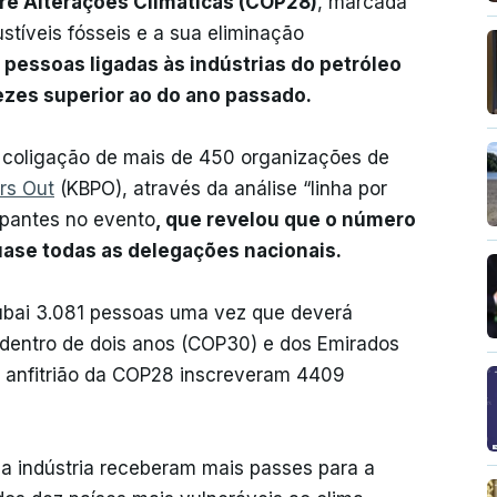
re Alterações Climáticas (COP28)
, marcada
stíveis fósseis e a sua eliminação
pessoas ligadas às indústrias do petróleo
zes superior ao do ano passado.
 coligação de mais de 450 organizações de
ers Out
(KBPO), através da análise “linha por
cipantes no evento
, que revelou que o número
quase todas as delegações nacionais
.
Dubai 3.081 pessoas uma vez que deverá
 dentro de dois anos (COP30) e dos Emirados
s anfitrião da COP28 inscreveram 4409
 da indústria receberam mais passes para a