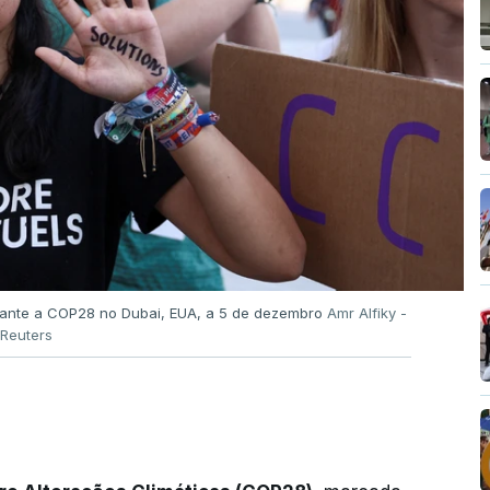
durante a COP28 no Dubai, EUA, a 5 de dezembro
Amr Alfiky -
Reuters