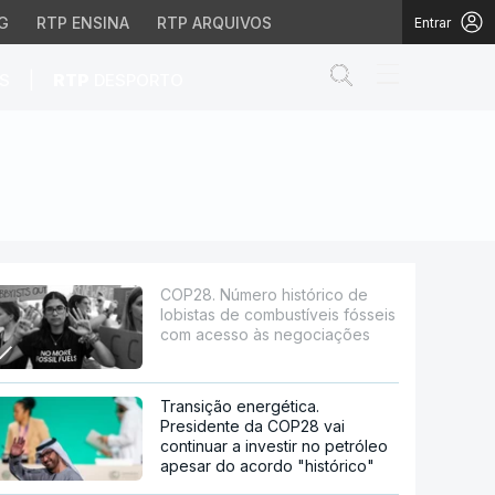
G
RTP ENSINA
RTP ARQUIVOS
Entrar
Abrir campo de
|
S
RTP
DESPORTO
combustíveis fósseis c
COP28. Número histórico de
lobistas de combustíveis fósseis
com acesso às negociações
Transição energética.
Presidente da COP28 vai
continuar a investir no petróleo
apesar do acordo "histórico"