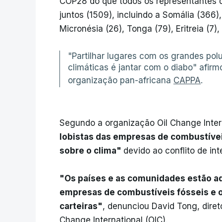
COP28 do que todos os representantes d
juntos (1509), incluindo a Somália (366)
Micronésia (26), Tonga (79), Eritreia (7),
"Partilhar lugares com os grandes pol
climáticas é jantar com o diabo" afir
organização pan-africana
CAPPA
.
Segundo a organização Oil Change Intern
lobistas das empresas de combustívei
sobre o clima"
devido ao conflito de int
"Os países e as comunidades estão aqu
empresas de combustíveis fósseis e os
carteiras"
, denunciou David Tong, diret
Change International (OIC).