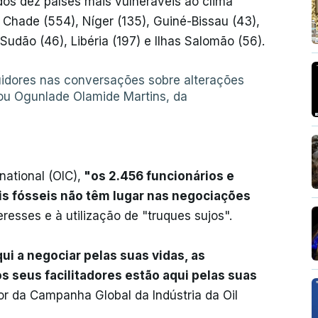
os dez países mais vulneráveis ao clima
, Chade (554), Níger (135), Guiné-Bissau (43),
 Sudão (46), Libéria (197) e Ilhas Salomão (56).
uidores nas conversações sobre alterações
mou Ogunlade Olamide Martins, da
ational (OIC),
"os 2.456 funcionários e
s fósseis não têm lugar nas negociações
eresses e à utilização de "truques sujos".
i a negociar pelas suas vidas, as
 seus facilitadores estão aqui pelas suas
or da Campanha Global da Indústria da Oil