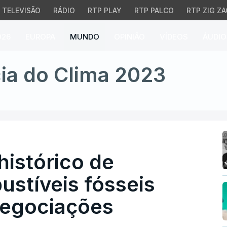
TELEVISÃO
RÁDIO
RTP PLAY
RTP PALCO
RTP ZIG ZA
026
EUROPA
MUNDO
OPINIÃO
VÍDEOS
ÁUDIO
tórico de lobistas de 
ia do Clima 2023
istórico de
ustíveis fósseis
negociações