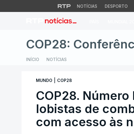
NOTÍCIAS
DESPORTO
PAÍS
MUNDIAL 2
COP28. Número his
COP28: Conferênc
INÍCIO
NOTÍCIAS
|
MUNDO
COP28
COP28. Número h
lobistas de comb
com acesso às 