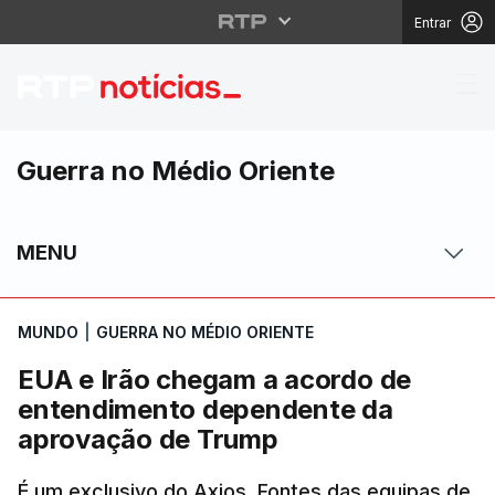
Entrar
EUA e Irão chegam a 
Guerra no Médio Oriente
MENU
MUNDO
|
GUERRA NO MÉDIO ORIENTE
EUA e Irão chegam a acordo de
entendimento dependente da
aprovação de Trump
É um exclusivo do Axios. Fontes das equipas de