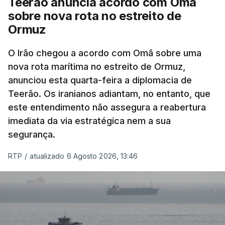
Teerão anuncia acordo com Omã
nomeadamente no Iraque.
sobre nova rota no estreito de
Ormuz
Com uma área muito reduzida,
esta pequena base
militar deverá ficar nos 60 por cento de
O Irão chegou a acordo com Omã sobre uma
nova rota marítima no estreito de Ormuz,
território de Gaza que Israel controla e a cerca
anunciou esta quarta-feira a diplomacia de
de 1,5 quilómetros da fronteira com Israel.
Teerão. Os iranianos adiantam, no entanto, que
Permite, desta forma, uma extração rápida em
este entendimento não assegura a reabertura
caso de ataque.
imediata da via estratégica nem a sua
segurança.
Segundo um funcionário do Conselho de Paz, a
organização está na “fase final de preparação de
RTP
/
atualizado 6 Agosto 2026, 13:46
vários contratos” e que um deles “diz respeito às
instalações de apoio à Força Internacional de
Estabilização”.
“Este contrato será um dos muitos essenciais para