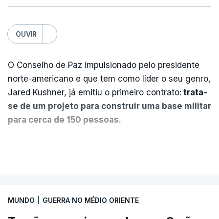
OUVIR
O Conselho de Paz impulsionado pelo presidente
norte-americano e que tem como líder o seu genro,
Jared Kushner, já emitiu o primeiro contrato:
trata-
se de um projeto para construir uma base militar
para cerca de 150 pessoas.
Segundo o diário britânico
The Guardian
, este
VER MAIS
posto avançado deverá abrigar tropas
marroquinas. O contrato foi concedido à Arkel
International, uma empresa com sede no Louisiana
MUNDO
|
GUERRA NO MÉDIO ORIENTE
que já colaborou com a Administração norte-
americana em projetos no Médio Oriente,