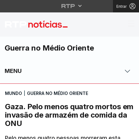
Entrar
Gaza. Pelo menos qua
Guerra no Médio Oriente
MENU
MUNDO
|
GUERRA NO MÉDIO ORIENTE
Gaza. Pelo menos quatro mortos em
invasão de armazém de comida da
ONU
Pelo menos quatro pessoas morreram esta