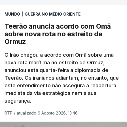
International, uma empresa com sede no Louisiana
MUNDO
|
GUERRA NO MÉDIO ORIENTE
que já colaborou com a Administração norte-
americana em projetos no Médio Oriente,
Teerão anuncia acordo com Omã
nomeadamente no Iraque.
sobre nova rota no estreito de
Ormuz
Com uma área muito reduzida,
esta pequena base
militar deverá ficar nos 60 por cento de
O Irão chegou a acordo com Omã sobre uma
nova rota marítima no estreito de Ormuz,
território de Gaza que Israel controla e a cerca
anunciou esta quarta-feira a diplomacia de
de 1,5 quilómetros da fronteira com Israel.
Teerão. Os iranianos adiantam, no entanto, que
Permite, desta forma, uma extração rápida em
este entendimento não assegura a reabertura
caso de ataque.
imediata da via estratégica nem a sua
segurança.
Segundo um funcionário do Conselho de Paz, a
organização está na “fase final de preparação de
RTP
/
atualizado 6 Agosto 2026, 13:46
vários contratos” e que um deles “diz respeito às
instalações de apoio à Força Internacional de