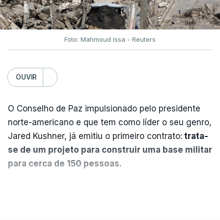
Foto: Mahmoud Issa - Reuters
OUVIR
O Conselho de Paz impulsionado pelo presidente
norte-americano e que tem como líder o seu genro,
Jared Kushner, já emitiu o primeiro contrato:
trata-
se de um projeto para construir uma base militar
para cerca de 150 pessoas.
Segundo o diário britânico
The Guardian
, este
VER MAIS
posto avançado deverá abrigar tropas
marroquinas. O contrato foi concedido à Arkel