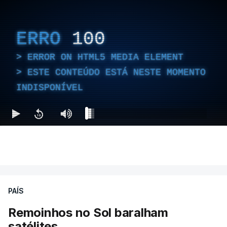
ERRO
100
ERROR ON HTML5 MEDIA ELEMENT
ESTE CONTEÚDO ESTÁ NESTE MOMENTO
INDISPONÍVEL
PAÍS
Remoinhos no Sol baralham
satélites