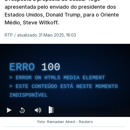
apresentada pelo enviado do presidente dos
Estados Unidos, Donald Trump, para o Oriente
Médio, Steve Witkoff.
RTP
/
atualizado 31 Maio 2025, 18:03
ERRO
100
ERROR ON HTML5 MEDIA ELEMENT
ESTE CONTEÚDO ESTÁ NESTE MOMENTO
INDISPONÍVEL
Foto: Ramadan Abed - Reuters