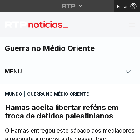
Entrar
Hamas aceita libertar 
Guerra no Médio Oriente
MENU
MUNDO
|
GUERRA NO MÉDIO ORIENTE
Hamas aceita libertar reféns em
troca de detidos palestinianos
O Hamas entregou este sábado aos mediadores
a resposta à proposta de cessar-fogo