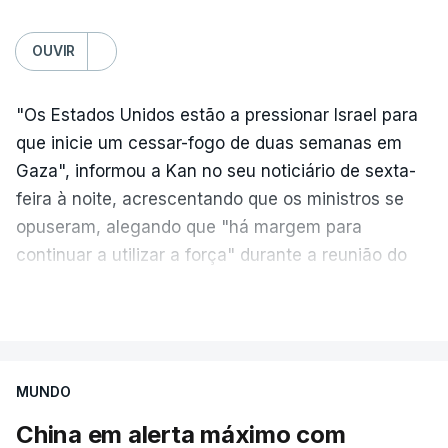
OUVIR
"Os Estados Unidos estão a pressionar Israel para
que inicie um cessar-fogo de duas semanas em
Gaza", informou a Kan no seu noticiário de sexta-
feira à noite, acrescentando que os ministros se
opuseram, alegando que "há margem para
continuar a utilizar a força" durante a reunião do
Gabinete de Segurança de quinta-feira.
VER MAIS
A ideia de uma trégua tem a ver com a
necessidade de travar os ataques com vista à
aplicação do plano de desarmamento do Hamas.
MUNDO
China em alerta máximo com
Além disso, o correspondente do canal de