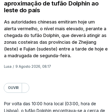
aproximação de tufão Dolphin ao
televisão israelita i24News, que também teve
leste do país
acesso às deliberações do Gabinete, recordou na
sexta-feira que, após a reunião, ficou por decidir a
As autoridades chinesas emitiram hoje um
autorização formal de Israel para a entrada em
alerta vermelho, o nível mais elevado, perante a
Gaza da Força Internacional de Estabilização, um
chegada do tufão Dolphin, que deverá atingir as
contingente multinacional proposto no âmbito do
zonas costeiras das províncias de Zhejiang
Conselho da Paz promovido por Trump.
(leste) e Fujian (sudeste) entre a tarde de hoje e
a madrugada de segunda-feira.
Meios de comunicação social israelitas
informaram, após a reunião do Gabinete de
Lusa
/
9 Agosto 2026, 08:17
Segurança do país, que o órgão presidido por
Netanyahu exigiu durante a sessão de quinta-feira
a retoma dos ataques aéreos em Gaza,
OUVIR
interrompidos desde segunda-feira.
Por volta das 10:00 hora local (03:00, hora de
"O Hamas aceitou o plano de 15 pontos, mas não
Lisboa), o tufão Dolphin encontrava-se a cerca de
renunciou ao seu objetivo de destruir Israel",