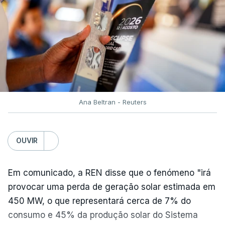
ERROR ON HTML5 MEDIA ELEMENT
ESTE CONTEÚDO ESTÁ NESTE
MOMENTO INDISPONÍVEL
Já a norte, na Escola Secundária de Rio Tinto, uma
Ana Beltran - Reuters
outra equipa de reportagem confirmou que
há
mais de 100 pedidos de reapreciação de notas
que aguardam a divulgação.
OUVIR
Os resultados chegaram a ser enviados à escola
Em comunicado, a REN disse que o fenómeno "irá
depois da meia-noite desta segunda-feira, mais
provocar uma perda de geração solar estimada em
concretamente à 0h47, no entanto, ao início da
450 MW, o que representará cerca de 7% do
manhã a afixação ainda não tinha sido feita.
consumo e 45% da produção solar do Sistema