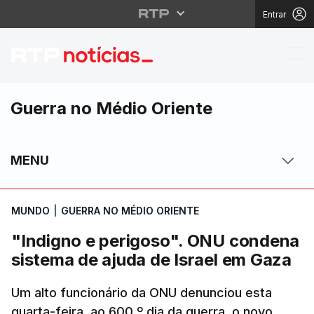
Entrar
"Indigno e perigoso".
Guerra no Médio Oriente
MENU
MUNDO
|
GUERRA NO MÉDIO ORIENTE
"Indigno e perigoso". ONU condena
sistema de ajuda de Israel em Gaza
Um alto funcionário da ONU denunciou esta
quarta-feira, ao 600.º dia da guerra, o novo