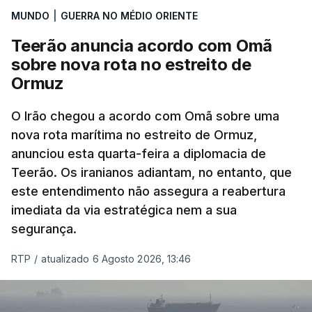
MUNDO
|
GUERRA NO MÉDIO ORIENTE
que já colaborou com a Administração norte-
americana em projetos no Médio Oriente,
Teerão anuncia acordo com Omã
nomeadamente no Iraque.
sobre nova rota no estreito de
Ormuz
Com uma área muito reduzida,
esta pequena base
militar deverá ficar nos 60 por cento de
O Irão chegou a acordo com Omã sobre uma
nova rota marítima no estreito de Ormuz,
território de Gaza que Israel controla e a cerca
anunciou esta quarta-feira a diplomacia de
de 1,5 quilómetros da fronteira com Israel.
Teerão. Os iranianos adiantam, no entanto, que
Permite, desta forma, uma extração rápida em
este entendimento não assegura a reabertura
caso de ataque.
imediata da via estratégica nem a sua
segurança.
Segundo um funcionário do Conselho de Paz, a
organização está na “fase final de preparação de
RTP
/
atualizado 6 Agosto 2026, 13:46
vários contratos” e que um deles “diz respeito às
instalações de apoio à Força Internacional de
Estabilização”.