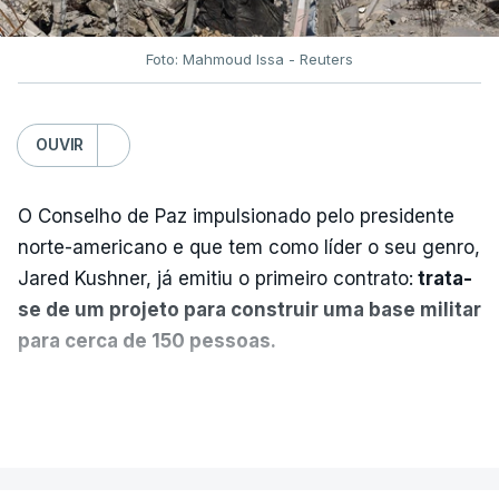
Foto: Mahmoud Issa - Reuters
OUVIR
O Conselho de Paz impulsionado pelo presidente
norte-americano e que tem como líder o seu genro,
Jared Kushner, já emitiu o primeiro contrato:
trata-
se de um projeto para construir uma base militar
para cerca de 150 pessoas.
Segundo o diário britânico
The Guardian
, este
VER MAIS
posto avançado deverá abrigar tropas
marroquinas. O contrato foi concedido à Arkel
International, uma empresa com sede no Louisiana