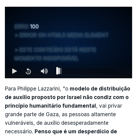
ERRO
100
ERROR ON HTML5 MEDIA ELEMENT
ESTE CONTEÚDO ESTÁ NESTE
MOMENTO INDISPONÍVEL
Para Philippe Lazzarini, "o
modelo de distribuição
de auxílio proposto por Israel não condiz com o
princípio humanitário fundamental
, vai privar
grande parte de Gaza, as pessoas altamente
vulneráveis, de auxílio desesperadamente
necessário.
Penso que é um desperdício de