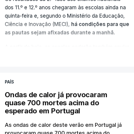
dos 11.º e 12.º anos chegaram às escolas ainda na
quinta-feira e, segundo o Ministério da Educação,
Ciência e Inovação (MECI),
há condições para que
as pautas sejam afixadas durante a manhã.
A partir de hoje, as escolas poderão também enviar
aos alunos as versões digitalizadas das respetivas
VER MAIS
provas classificadas, à semelhança do que
aconteceu durante a 1.ª fase.
PAÍS
Em anos anteriores, a consulta das provas
Ondas de calor já provocaram
dependia da apresentação de um requerimento,
quase 700 mortes acima do
mas o Governo decidiu, a partir deste ano,
esperado em Portugal
disponibilizar a cópia dos exames classificados a
todos os estudantes para "reforçar a transparência
As ondas de calor deste verão em Portugal já
e rigor do processo" devido às falhas na
provocaram quase 700 mortes acima do