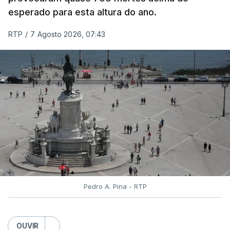
classificação eletrónica.
esperado para esta altura do ano.
Serão também publicadas as notas da 2.ª fase
RTP
/
7 Agosto 2026, 07:43
das provas finais do 9.º ano.
Quanto aos pedidos de reapreciação de provas
realizadas durante a 1.ª fase, os resultados só
serão disponibilizados às escolas hoje, mas o MECI
assegurou que as pautas serão afixadas durante a
tarde.
A tutela justificou a demora no processo de
reapreciações com o "elevado número de
pedidos"
, que este ano ultrapassou os 20 mil,
Pedro A. Pina - RTP
mais do triplo face ao ano passado.
Após a publicação desses resultados, os alunos
OUVIR