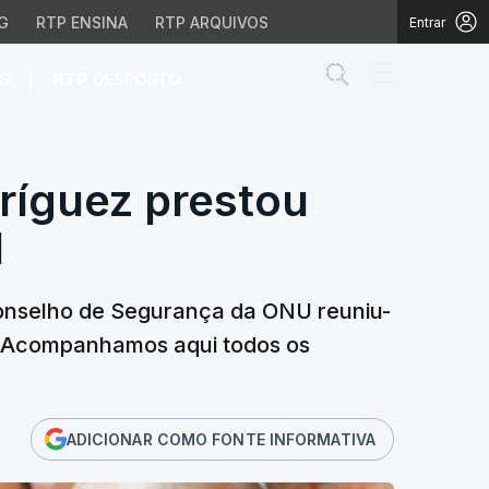
G
RTP ENSINA
RTP ARQUIVOS
Entrar
Abrir campo de
|
S
RTP
DESPORTO
íguez prestou jurament
ríguez prestou
l
Conselho de Segurança da ONU reuniu-
. Acompanhamos aqui todos os
ADICIONAR COMO FONTE INFORMATIVA