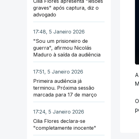
Cilia Flores apresenta "lesões
graves" após captura, diz o
O
O
advogado
v
d
17:48, 5 Janeiro 2026
d
"
"Sou um prisioneiro de
c
guerra", afirmou Nicolás
N
Maduro à saída da audiência
a
f
d
q
17:51, 5 Janeiro 2026
l
A
Primeira audiência já
T
M
terminou. Próxima sessão
O
c
marcada para 17 de março
a
O
a
d
p
17:24, 5 Janeiro 2026
O
l
Cilia Flores declara-se
S
i
"completamente inocente"
d