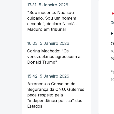
a
17:31, 5 Janeiro 2026
"Sou inocente. Não sou
O
culpado. Sou um homem
0
decente", declara Nicolás
"
Maduro em tribunal
"
E
u
16:03, 5 Janeiro 2026
O
Corina Machado: "Os
r
G
venezuelanos agradecem a
r
2
Donald Trump"
s
"
15:42, 5 Janeiro 2026
t
L
Arrancou o Conselho de
d
Segurança da ONU. Guterres
N
pede respeito pela
g
"independência política" dos
C
Estados
"