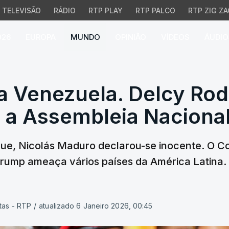
TELEVISÃO
RÁDIO
RTP PLAY
RTP PALCO
RTP ZIG ZA
026
EUROPA
MUNDO
OPINIÃO
VÍDEOS
ÁUDIO
a Venezuela. Delcy Rodr
a Venezuela. Delcy Rod
 a Assembleia Naciona
que, Nicolás Maduro declarou-se inocente. O 
rump ameaça vários países da América Latina
tas - RTP
/
atualizado 6 Janeiro 2026, 00:45