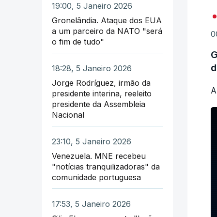
19:00, 5 Janeiro 2026
O
r
Gronelândia. Ataque dos EUA
a
r
a um parceiro da NATO "será
0
r
e
o fim de tudo"
G
T
A
d
18:28, 5 Janeiro 2026
a
e
Jorge Rodríguez, irmão da
A
s
presidente interina, reeleito
p
presidente da Assembleia
Nacional
A
"
j
v
23:10, 5 Janeiro 2026
a
r
Venezuela. MNE recebeu
o
l
"notícias tranquilizadoras" da
r
comunidade portuguesa
T
p
O
17:53, 5 Janeiro 2026
o
n