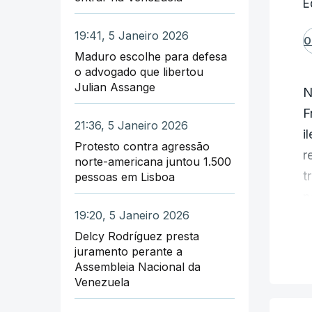
E
e
19:41, 5 Janeiro 2026
O
O
Maduro escolhe para defesa
p
o advogado que libertou
e
Julian Assange
N
F
T
21:36, 5 Janeiro 2026
i
m
Protesto contra agressão
r
p
norte-americana juntou 1.500
t
pessoas em Lisboa
A
p
d
19:20, 5 Janeiro 2026
A
Delcy Rodríguez presta
V
juramento perante a
r
Assembleia Nacional da
s
l
Venezuela
N
"