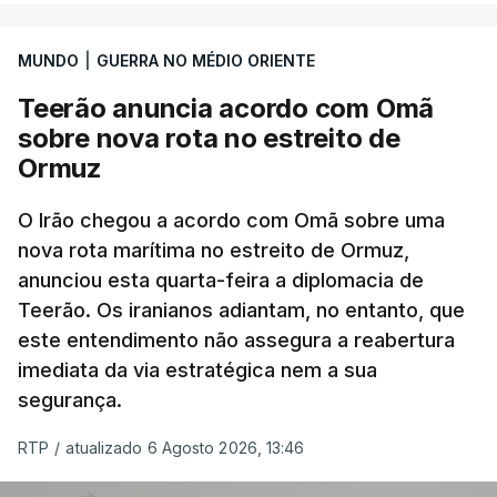
marroquinas. O contrato foi concedido à Arkel
International, uma empresa com sede no Louisiana
MUNDO
|
GUERRA NO MÉDIO ORIENTE
que já colaborou com a Administração norte-
americana em projetos no Médio Oriente,
Teerão anuncia acordo com Omã
nomeadamente no Iraque.
sobre nova rota no estreito de
Ormuz
Com uma área muito reduzida,
esta pequena base
militar deverá ficar nos 60 por cento de
O Irão chegou a acordo com Omã sobre uma
nova rota marítima no estreito de Ormuz,
território de Gaza que Israel controla e a cerca
anunciou esta quarta-feira a diplomacia de
de 1,5 quilómetros da fronteira com Israel.
Teerão. Os iranianos adiantam, no entanto, que
Permite, desta forma, uma extração rápida em
este entendimento não assegura a reabertura
caso de ataque.
imediata da via estratégica nem a sua
segurança.
Segundo um funcionário do Conselho de Paz, a
organização está na “fase final de preparação de
RTP
/
atualizado 6 Agosto 2026, 13:46
vários contratos” e que um deles “diz respeito às