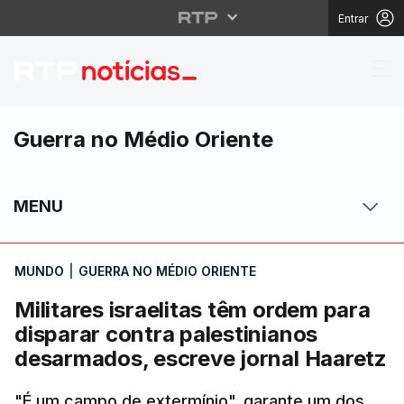
Entrar
Militares israelitas t
Guerra no Médio Oriente
MENU
MUNDO
|
GUERRA NO MÉDIO ORIENTE
Militares israelitas têm ordem para
disparar contra palestinianos
desarmados, escreve jornal Haaretz
"É um campo de extermínio", garante um dos