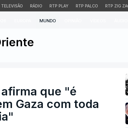
TELEVISÃO
RÁDIO
RTP PLAY
RTP PALCO
RTP ZIG ZA
026
EUROPA
MUNDO
OPINIÃO
VÍDEOS
ÁUDIO
afirma que "é altura de
riente
a afirma que "é
 em Gaza com toda
ia"