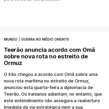
Segundo o diário britânico
The Guardian
, este
VER MAIS
posto avançado deverá abrigar tropas
marroquinas. O contrato foi concedido à Arkel
International, uma empresa com sede no Louisiana
MUNDO
|
GUERRA NO MÉDIO ORIENTE
que já colaborou com a Administração norte-
americana em projetos no Médio Oriente,
Teerão anuncia acordo com Omã
nomeadamente no Iraque.
sobre nova rota no estreito de
Ormuz
Com uma área muito reduzida,
esta pequena base
militar deverá ficar nos 60 por cento de
O Irão chegou a acordo com Omã sobre uma
nova rota marítima no estreito de Ormuz,
território de Gaza que Israel controla e a cerca
anunciou esta quarta-feira a diplomacia de
de 1,5 quilómetros da fronteira com Israel.
Teerão. Os iranianos adiantam, no entanto, que
Permite, desta forma, uma extração rápida em
este entendimento não assegura a reabertura
caso de ataque.
imediata da via estratégica nem a sua