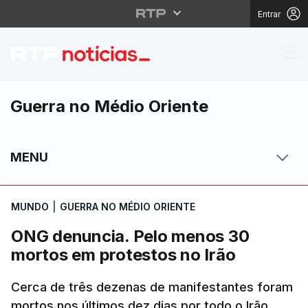
Entrar
ONG denuncia. Pelo me
Guerra no Médio Oriente
MENU
MUNDO
|
GUERRA NO MÉDIO ORIENTE
ONG denuncia. Pelo menos 30
mortos em protestos no Irão
Cerca de três dezenas de manifestantes foram
mortos nos últimos dez dias por todo o Irão,