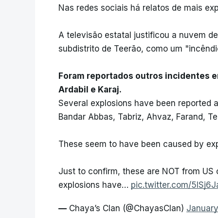
Nas redes sociais há relatos de mais exp
A televisão estatal justificou a nuvem d
subdistrito de Teerão, como um "incênd
Foram reportados outros incidentes 
Ardabil e Karaj.
Several explosions have been reported ac
Bandar Abbas, Tabriz, Ahvaz, Farand, T
These seem to have been caused by exp
Just to confirm, these are NOT from US or
explosions have…
pic.twitter.com/5ISj6
—
Chaya’s Clan (@ChayasClan)
January