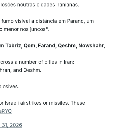
losões noutras cidades iranianas.
e fumo visível a distância em Parand, um
io menor nos juncos".
em Tabriz, Qom, Farand, Qeshm, Nowshahr,
ross a number of cities in Iran:
ehran, and Qeshm.
losives.
 Israeli airstrikes or missiles. These
JaRYQ
 31, 2026