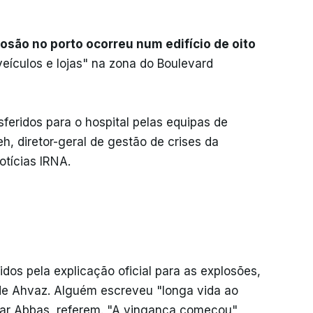
losão no porto ocorreu num edifício de oito
veículos e lojas" na zona do Boulevard
sferidos para o hospital pelas equipas de
, diretor-geral de gestão de crises da
otícias IRNA.
os pela explicação oficial para as explosões,
de Ahvaz. Alguém escreveu "longa vida ao
ndar Abbas, referem. "A vingança começou",