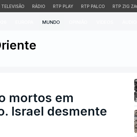
TELEVISÃO
RÁDIO
RTP PLAY
RTP PALCO
RTP ZIG ZA
026
EUROPA
MUNDO
OPINIÃO
VÍDEOS
ÁUDIO
mortos em explosões no 
riente
co mortos em
o. Israel desmente