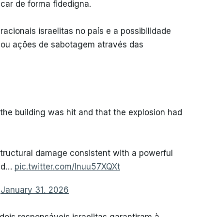
icar de forma fidedigna.
cionais israelitas no país e a possibilidade
s ou ações de sabotagem através das
he building was hit and that the explosion had
structural damage consistent with a powerful
red…
pic.twitter.com/Inuu57XQXt
)
January 31, 2026