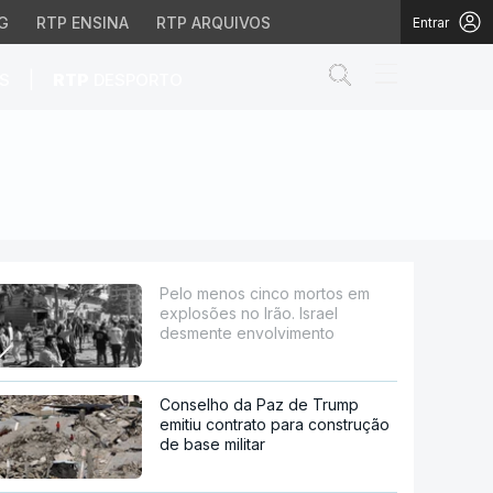
G
RTP ENSINA
RTP ARQUIVOS
Entrar
Abrir campo de
|
S
RTP
DESPORTO
Irão. Israel desmente 
Pelo menos cinco mortos em
explosões no Irão. Israel
desmente envolvimento
Conselho da Paz de Trump
emitiu contrato para construção
de base militar