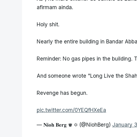
afirmam ainda.
Holy shit.
Nearly the entire building in Bandar Abb
Reminder: No gas pipes in the building. 
And someone wrote "Long Live the Shah"
Revenge has begun.
pic.twitter.com/0YEQfHXeEa
— 𝐍𝐢𝐨𝐡 𝐁𝐞𝐫𝐠 ♛ ✡︎ (@NiohBerg)
January 3