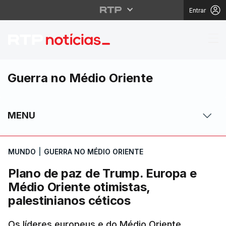
Entrar
Plano de paz de Trump.
Guerra no Médio Oriente
MENU
MUNDO
|
GUERRA NO MÉDIO ORIENTE
Plano de paz de Trump. Europa e
Médio Oriente otimistas,
palestinianos céticos
Os líderes europeus e do Médio Oriente