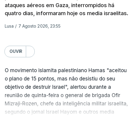
Gaza da Força Internacional de Estabilização, um
ataques aéreos em Gaza, interrompidos há
contingente multinacional proposto no âmbito do
quatro dias, informaram hoje os media israelitas.
Conselho da Paz promovido por Trump.
Lusa
/
7 Agosto 2026, 23:55
Meios de comunicação social israelitas
informaram, após a reunião do Gabinete de
Segurança do país, que o órgão presidido por
OUVIR
Netanyahu exigiu durante a sessão de quinta-feira
a retoma dos ataques aéreos em Gaza,
O movimento islamita palestiniano Hamas "aceitou
interrompidos desde segunda-feira.
o plano de 15 pontos, mas não desistiu do seu
objetivo de destruir Israel", alertou durante a
"O Hamas aceitou o plano de 15 pontos, mas não
reunião de quinta-feira o general de brigada Ofir
renunciou ao seu objetivo de destruir Israel",
Mizraji-Rozen, chefe da inteligência militar israelita,
advertiu durante a reunião o brigadeiro-general Ofir
segundo o jornal Israel Hayom e outros media
Mizrahi-Rozen, chefe da inteligência militar do
locais.
Exército israelita, em declarações citadas pelo
VER MAIS
jornal Israel Hayom e reproduzidas por outros