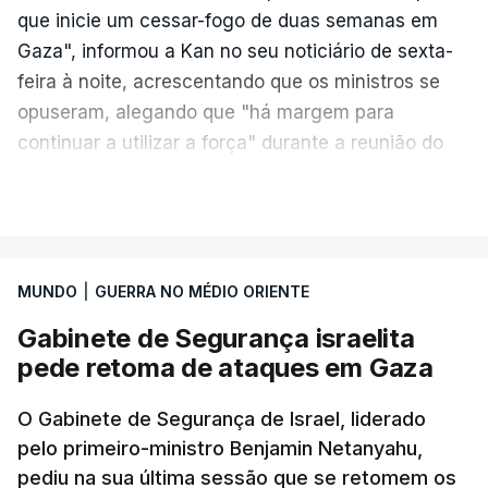
que inicie um cessar-fogo de duas semanas em
Gaza", informou a Kan no seu noticiário de sexta-
feira à noite, acrescentando que os ministros se
opuseram, alegando que "há margem para
continuar a utilizar a força" durante a reunião do
Gabinete de Segurança de quinta-feira.
VER MAIS
A ideia de uma trégua tem a ver com a
necessidade de travar os ataques com vista à
aplicação do plano de desarmamento do Hamas.
MUNDO
|
GUERRA NO MÉDIO ORIENTE
Gabinete de Segurança israelita
Além disso, o correspondente do canal de
pede retoma de ataques em Gaza
televisão israelita i24News, que também teve
acesso às deliberações do Gabinete, recordou na
O Gabinete de Segurança de Israel, liderado
sexta-feira que, após a reunião, ficou por decidir a
pelo primeiro-ministro Benjamin Netanyahu,
autorização formal de Israel para a entrada em
pediu na sua última sessão que se retomem os