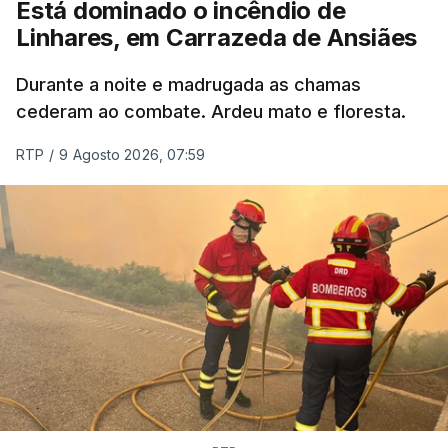
Está dominado o incêndio de
Linhares, em Carrazeda de Ansiães
ESTE CONTEÚDO ESTÁ NESTE
MOMENTO INDISPONÍVEL
Durante a noite e madrugada as chamas
cederam ao combate. Ardeu mato e floresta.
RTP
/
9 Agosto 2026, 07:59