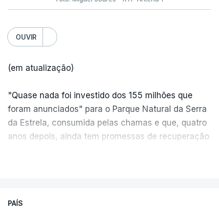
OUVIR
(em atualização)
"Quase nada foi investido dos 155 milhões que
foram anunciados" para o Parque Natural da Serra
da Estrela, consumida pelas chamas e que, quatro
anos depois, ainda tem promessas de recuperação
por cumprir.
VER MAIS
ERRO
100
PAÍS
ERROR ON HTML5 MEDIA ELEMENT