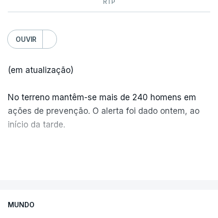
RTP
OUVIR
(em atualização)
No terreno mantêm-se mais de 240 homens em
ações de prevenção. O alerta foi dado ontem, ao
início da tarde.
Mais de 20 mil pessoas foram retiradas de casa
VER MAIS
por causa dos violentos incêndios no Canadá
MUNDO