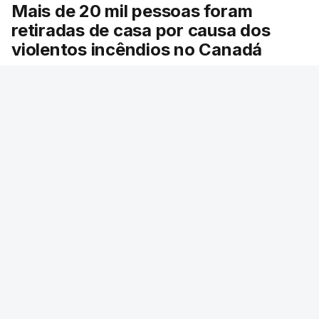
Mais de 20 mil pessoas foram
retiradas de casa por causa dos
violentos incêndios no Canadá
Milhares de pessoas têm ordem de evacuação.
O governo da província declarou o estado de
emergência por causa de dezenas de incêndios
florestais que estão descontrolados.
RTP
/
9 Agosto 2026, 08:03