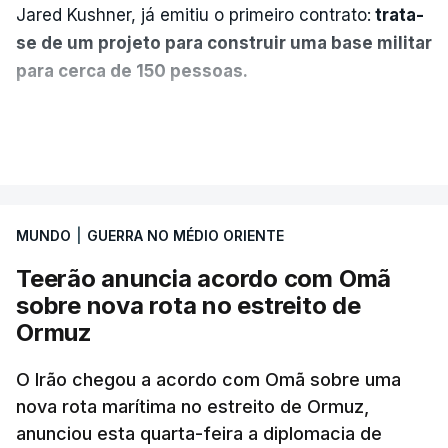
Jared Kushner, já emitiu o primeiro contrato:
trata-
se de um projeto para construir uma base militar
para cerca de 150 pessoas.
Segundo o diário britânico
The Guardian
, este
VER MAIS
posto avançado deverá abrigar tropas
marroquinas. O contrato foi concedido à Arkel
International, uma empresa com sede no Louisiana
MUNDO
|
GUERRA NO MÉDIO ORIENTE
que já colaborou com a Administração norte-
americana em projetos no Médio Oriente,
Teerão anuncia acordo com Omã
nomeadamente no Iraque.
sobre nova rota no estreito de
Ormuz
Com uma área muito reduzida,
esta pequena base
militar deverá ficar nos 60 por cento de
O Irão chegou a acordo com Omã sobre uma
nova rota marítima no estreito de Ormuz,
território de Gaza que Israel controla e a cerca
anunciou esta quarta-feira a diplomacia de
de 1,5 quilómetros da fronteira com Israel.