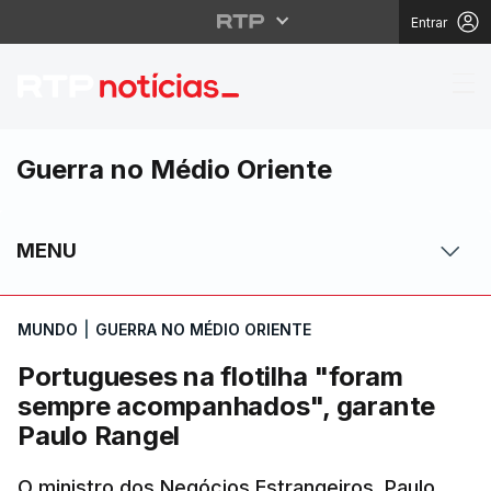
Entrar
Portugueses na flotil
Guerra no Médio Oriente
MENU
MUNDO
|
GUERRA NO MÉDIO ORIENTE
Portugueses na flotilha "foram
sempre acompanhados", garante
Paulo Rangel
O ministro dos Negócios Estrangeiros, Paulo