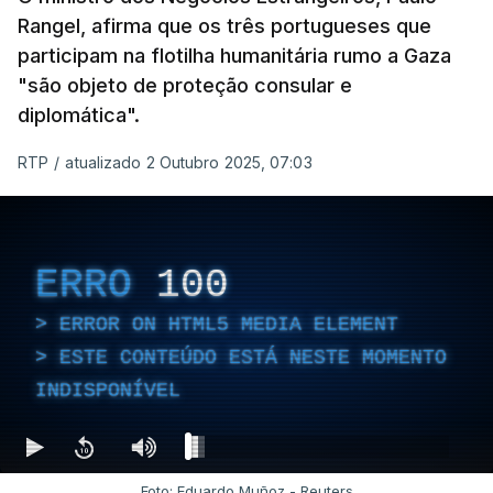
Rangel, afirma que os três portugueses que
participam na flotilha humanitária rumo a Gaza
"são objeto de proteção consular e
diplomática".
RTP
/
atualizado 2 Outubro 2025, 07:03
ERRO
100
ERROR ON HTML5 MEDIA ELEMENT
ESTE CONTEÚDO ESTÁ NESTE MOMENTO
INDISPONÍVEL
Foto: Eduardo Muñoz - Reuters