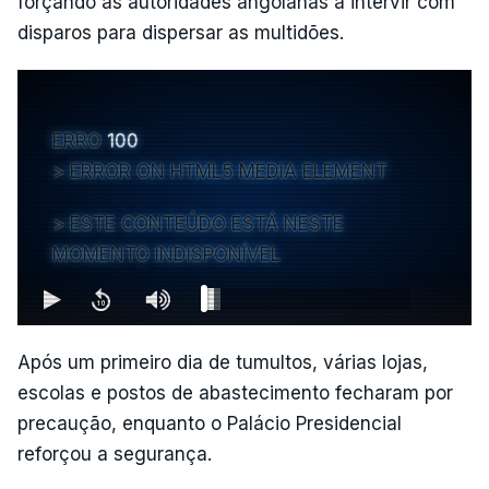
forçando as autoridades angolanas a intervir com
disparos para dispersar as multidões.
ERRO
100
ERROR ON HTML5 MEDIA ELEMENT
ESTE CONTEÚDO ESTÁ NESTE
MOMENTO INDISPONÍVEL
Após um primeiro dia de tumultos, várias lojas,
escolas e postos de abastecimento fecharam por
precaução, enquanto o Palácio Presidencial
reforçou a segurança.