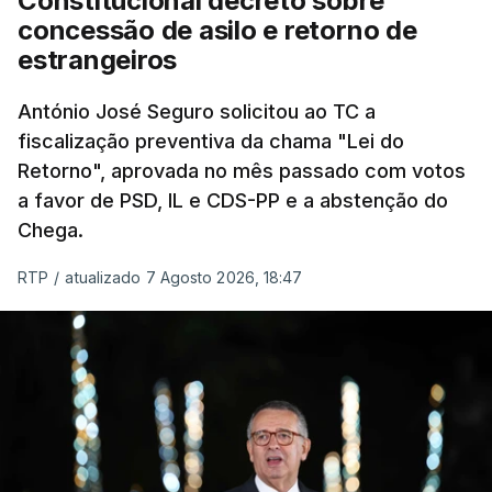
Constitucional decreto sobre
eliminar sobreposições e garantir que os apoios
concessão de asilo e retorno de
chegam a quem mais necessita, estaremos a dar
estrangeiros
um passo na direção certa", argumenta o
António José Seguro solicitou ao TC a
Presidente da República.
fiscalização preventiva da chama "Lei do
Retorno", aprovada no mês passado com votos
Assegurar que "ninguém é
a favor de PSD, IL e CDS-PP e a abstenção do
prejudicado"
Chega.
RTP
/
atualizado 7 Agosto 2026, 18:47
O Preisdente deixa, no entanto, deixa alguns
avisos:
uma reforma desta dimensão "deve ter
como primeiro critério a proteção das pessoas"
e "nenhum processo de simplificação pode
traduzir-se numa diminuição da proteção
social".