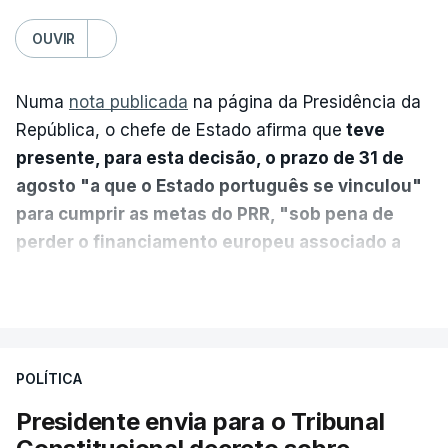
OUVIR
Numa
nota publicada
na página da Presidência da
República, o chefe de Estado afirma que
teve
presente, para esta decisão, o prazo de 31 de
agosto "a que o Estado português se vinculou"
para cumprir as metas do PRR, "sob pena de
perder o financiamento europeu associado a
essa reforma específica".
VER MAIS
António José Seguro entende que a reforma reúne
treze apoios sociais "num só" e pretende "tornar o
POLÍTICA
sistema mais simples, mais justo e transparente".
Presidente envia para o Tribunal
"Sempre que seja possível reduzir burocracias,