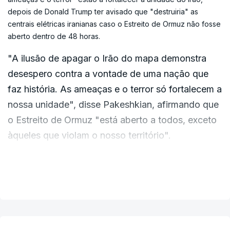
depois de Donald Trump ter avisado que "destruiria" as
centrais elétricas iranianas caso o Estreito de Ormuz não fosse
aberto dentro de 48 horas.
"A ilusão de apagar o Irão do mapa demonstra
desespero contra a vontade de uma nação que
faz história. As ameaças e o terror só fortalecem a
nossa unidade", disse Pakeshkian, afirmando que
o Estreito de Ormuz "está aberto a todos, exceto
àqueles que violam o nosso território".
The illusion of erasing Iran from the map shows desperation
against the will of a history-making nation. Threats and terror
VER MAIS
only strengthen our unity. The Strait of Hormuz is open to all
except those who violate our soil. We firmly confront delirious
threats on the battlefield.
— Masoud Pezeshkian (@drpezeshkian)
March