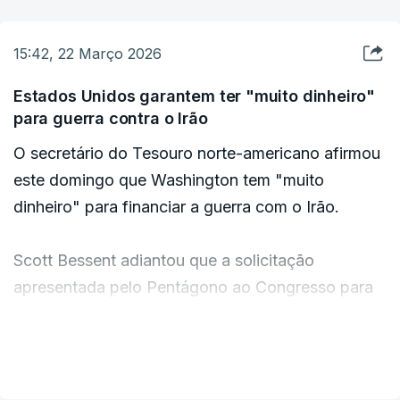
entrevista à CBS News.
15:42, 22 Março 2026
No entanto, admitiu que "nada poderá acontecer
enquanto continuarem a cair bombas".
Estados Unidos garantem ter "muito dinheiro"
para guerra contra o Irão
Os ataques norte-americanos e israelitas,
O secretário do Tesouro norte-americano afirmou
iniciados a 28 de fevereiro, interromperam o
este domingo que Washington tem "muito
processo negocial entre Washington e Teerão que
dinheiro" para financiar a guerra com o Irão.
estava em curso. A ronda negociações prevista
para 2 de março, em Viena, nunca chegou a
Scott Bessent adiantou que a solicitação
acontecer.
apresentada pelo Pentágono ao Congresso para
financiamento adicional de 200 mil milhões de
dólares serve apenas para garantir o
VER MAIS
abastecimento militar no futuro.