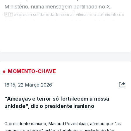
Ministério, numa mensagem partilhada no X.
🇵🇹 expressa solidariedade com as vítimas e o sofrimento de
todos os atingidos pelos ataques do Irão no sul de Israel.
Impõe-se a máxima contenção e responsabilidade,
VER MAIS
condenando-se os ataques contra alvos civis e infraestruturas
@IsraelMFA
altamente sensíveis, como as nucleares.
— Negócios Estrangeiros PT (@nestrangeiro_pt)
March 22, 2026
MOMENTO-CHAVE
16:15, 22 Março 2026
"Ameaças e terror só fortalecem a nossa
unidade", diz o presidente iraniano
O presidente iraniano, Masoud Pezeshkian, afirmou que "as
ameaças e o terror" estão a fortalecer a unidade do Irão,