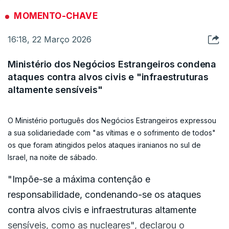
fragmentos e munições de fragmentação caíram em estradas,
combatentes e armas do Hezbollah para sul".
MOMENTO-CHAVE
num edifício residencial e num carro, confirmou o exército
israelita à agência Efe.
16:18, 22 Março 2026
Ministério dos Negócios Estrangeiros condena
ataques contra alvos civis e "infraestruturas
altamente sensíveis"
O Ministério português dos Negócios Estrangeiros expressou
a sua solidariedade com "as vítimas e o sofrimento de todos"
os que foram atingidos pelos ataques iranianos no sul de
Israel, na noite de sábado.
"Impõe-se a máxima contenção e
responsabilidade, condenando-se os ataques
contra alvos civis e infraestruturas altamente
sensíveis, como as nucleares", declarou o