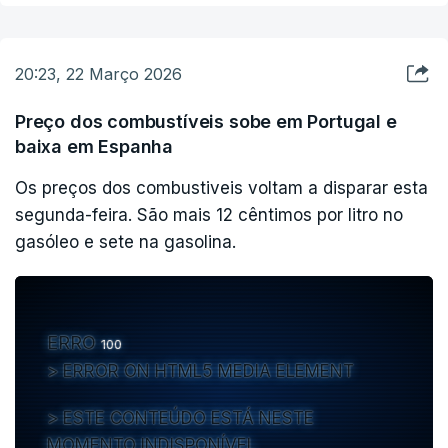
Entre os alvos estão também os centro de dados
do Dubai e do Catar, que fazem a gestão da
20:23, 22 Março 2026
logistica militar e do sistema bancário.
Preço dos combustíveis sobe em Portugal e
Finalmente, o Irão ameaça destruir a maior
baixa em Espanha
infraestrutura mundial de gás natural, o complexo
Os preços dos combustiveis voltam a disparar esta
de Ras Laffan, no Catar, que foi atacado
segunda-feira. São mais 12 cêntimos por litro no
recentemente.
gasóleo e sete na gasolina.
ERRO
100
ERROR ON HTML5 MEDIA ELEMENT
ESTE CONTEÚDO ESTÁ NESTE
MOMENTO INDISPONÍVEL