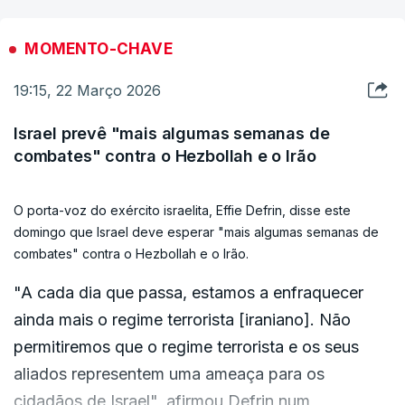
região.
MOMENTO-CHAVE
Trata-se de um setor vital para milhões de
19:15, 22 Março 2026
pessoas de que vários países dependem de forma
muito significativa para aceder a água potável.
Israel prevê "mais algumas semanas de
combates" contra o Hezbollah e o Irão
De notar que esta é uma das regiões mais
secas do mundo, onde a disponibilidade de
O porta-voz do exército israelita, Effie Defrin, disse este
domingo que Israel deve esperar "mais algumas semanas de
água é dez vezes inferior à média global,
combates" contra o Hezbollah e o Irão.
segundo o Banco Mundial
, citado pela agência
France Presse.
"A cada dia que passa, estamos a enfraquecer
ainda mais o regime terrorista [iraniano]. Não
O próprio Irão já registou ataques contra
permitiremos que o regime terrorista e os seus
instalações de gestão de água e energia nos
aliados representem uma ameaça para os
ataques aéreos conjuntos de Estados Unidos e
cidadãos de Israel", afirmou Defrin num