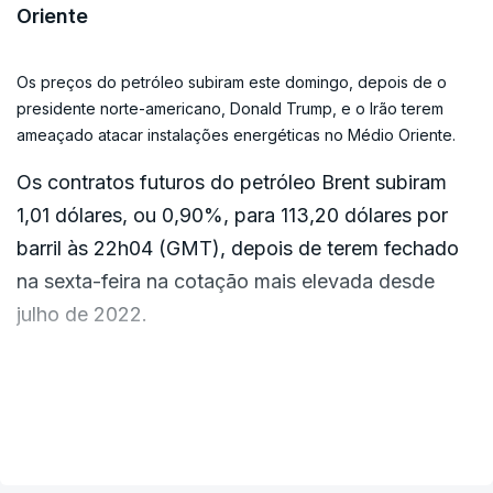
Oriente
Os preços do petróleo subiram este domingo, depois de o
presidente norte-americano, Donald Trump, e o Irão terem
ameaçado atacar instalações energéticas no Médio Oriente.
Os contratos futuros do petróleo Brent subiram
1,01 dólares, ou 0,90%, para 113,20 dólares por
barril às 22h04 (GMT), depois de terem fechado
na sexta-feira na cotação mais elevada desde
julho de 2022.
O crude West Texas Intermediate (WTI) norte-
americano estava a cotar nos 98,85 dólares por
VER MAIS
barril, uma subida de 62 cêntimos, ou 0,63.