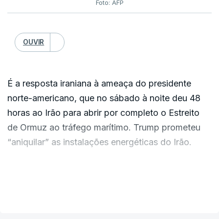
Foto: AFP
OUVIR
É a resposta iraniana à ameaça do presidente
norte-americano, que no sábado à noite deu 48
horas ao Irão para abrir por completo o Estreito
de Ormuz ao tráfego marítimo. Trump prometeu
“aniquilar” as instalações energéticas do Irão.
O exército iraniano retorquiu que, caso
VER MAIS
Washington concretize estas ameaças, irá
responder com ataques a infraestruturas
energéticas e de dessalinização de água na