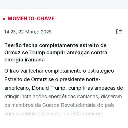
"Temos dinheiro suficiente para financiar esta
guerra. Isto é um complemento. O Presidente
MOMENTO-CHAVE
Trump reforçou as Forças Armadas, como fez no
14:23, 22 Março 2026
seu primeiro mandato e como está a fazer agora
no seu segundo mandato, e quer garantir que as
Teerão fecha completamente estreito de
Forças Armadas estão bem abastecidas no
Ormuz se Trump cumprir ameaças contra
futuro", adiantou em declarações à NBC News.
energia iraniana
O Irão vai fechar completamente o estratégico
Ainda nesta entrevista a uma televisão norte-
Estreito de Ormuz se o presidente norte-
americana, o secretário do Tesouro garantiu que
americano, Donald Trump, cumprir as ameaças de
não será necessário aumentar impostos para o
atingir instalações energéticas iranianas, disseram
financiamento da guerra. Afirmou mesmo que
os membros da Guarda Revolucionária do país
essa é uma hipótese "ridícula" que não está
num comunicado divulgado este domingo.
sequer a ser considerada.