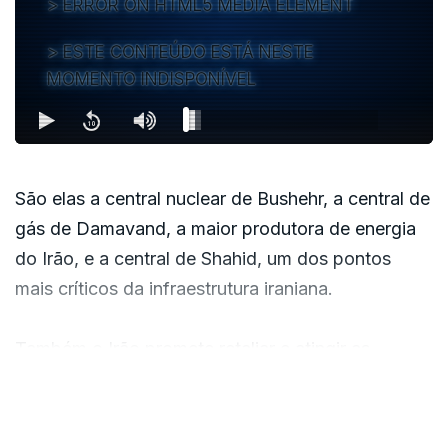
ERROR ON HTML5 MEDIA ELEMENT
ESTE CONTEÚDO ESTÁ NESTE
MOMENTO INDISPONÍVEL
São elas a central nuclear de Bushehr, a central de
gás de Damavand, a maior produtora de energia
do Irão, e a central de Shahid, um dos pontos
mais críticos da infraestrutura iraniana.
Também o Irão promete retaliar e atingir as
centrais de dessalinização de água na Arábia
VER MAIS
Saudita e nos Emirados.