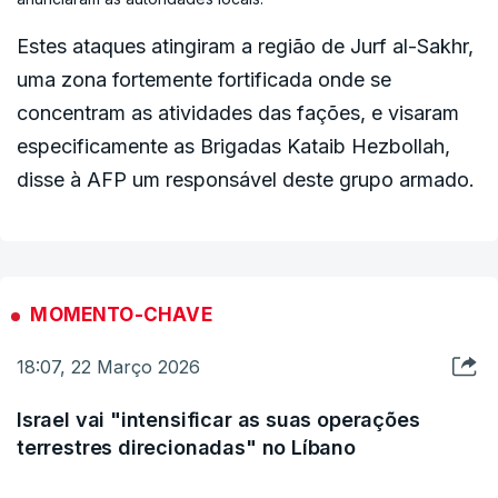
Estes ataques atingiram a região de Jurf al-Sakhr,
De facto,
cerca de 42 por cento da capacidade
uma zona fortemente fortificada onde se
mundial de dessanilização de água está no
concentram as atividades das fações, e visaram
Médio Oriente
, segundo concluiu um estudo
especificamente as Brigadas Kataib Hezbollah,
recente publicado na revista
Nature
.
disse à AFP um responsável deste grupo armado.
E grande parte dos países do Golfo dependem
significativamente deste tipo de
infraestruturas.
No Kuwait, 90 por cento da água
MOMENTO-CHAVE
potável provém destas centrais de
dessanilização. Em Omã, a dependência é de
18:07, 22 Março 2026
86 por cento e na Arábia Saudita, 70 por cento
Israel vai "intensificar as suas operações
da água potável provém destas centrais.
Os
terrestres direcionadas" no Líbano
dados são de um relatório de 2022 do Instituto
Francês de Relações Internacionals (Ifri).