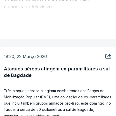
Israel.
comunicado televisivo.
Este domingo, o regime iraniano admitiu ter
"Cidadãos de Israel, enfrentaremos mais algumas
VER MAIS
sofrido “graves danos” nas infraestruturas de
semanas de combates contra o Irão e o
água e energia no país que “destruíram partes de
Hezbollah", acrescentou o porta-voz.
redes de abastecimento essenciais”, segundo
indicou o ministro iraniano da Energia, Abbas
18:30, 22 Março 2026
Aliabadi.
Ataques aéreos atingem ex-paramilitares a sul
de Bagdade
No Bahrein, uma central de dessalinização de
água do mar ficou danificada a 8 de março por
Três ataques aéreos atingiram combatentes das Forças de
um ataque com drones lançado por Teerão. Na
Mobilização Popular (PMF), uma coligação de ex-paramilitares
altura, Teerão explicou que este ataque respondia
que inclui também grupos armados pró-Irão, este domingo, no
diretamente a danos provocados pelos Estados
Iraque, a cerca de 50 quilómetros a sul de Bagdade,
Unidos numa central de dessanilização iraniana.
anunciaram as autoridades locais.