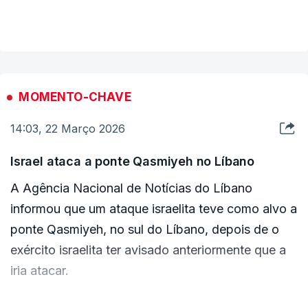
No sábado, Trump ameaçou "aniquilar" as
VER MAIS
centrais nucleares do Irão caso Teerão não
reabrisse completamente o estreito de Ormuz no
prazo de 48 horas, sugerindo uma escalada
significativa apenas um dia depois de ter falado
MOMENTO-CHAVE
em "encerrar" a guerra, que já dura há quatro
14:03, 22 Março 2026
semanas.
Israel ataca a ponte Qasmiyeh no Líbano
No comunicado, a Guarda Revolucionária do Irão
A Agência Nacional de Notícias do Líbano
afirmou ainda que as empresas com ações
informou que um ataque israelita teve como alvo a
americanas serão "completamente destruídas"
ponte Qasmiyeh, no sul do Líbano, depois de o
caso as instalações energéticas iranianas sejam
exército israelita ter avisado anteriormente que a
alvos de ataques de Washington, e que as
iria atacar.
instalações energéticas em países que albergam
bases americanas serão alvos "legais".