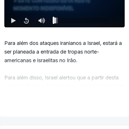
ESTE CONTEÚDO ESTÁ NESTE
MOMENTO INDISPONÍVEL
Para além dos ataques iranianos a Israel, estará a
ser planeada a entrada de tropas norte-
americanas e israelitas no Irão.
Para além disso, Israel alertou que a partir desta
segunda-feira poderá surgir um novo interveniente
nesta guerra: os Houthis a partir do Iémen, que
VER MAIS
têm sido apoiados pelo regime iraniano.