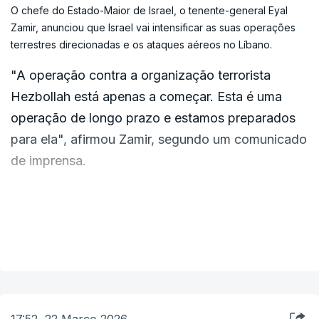
O chefe do Estado-Maior de Israel, o tenente-general Eyal
Zamir, anunciou que Israel vai intensificar as suas operações
Um ataque a este tipo de centrais pode
terrestres direcionadas e os ataques aéreos no Líbano.
desencadear
interrupções temporárias no
"A operação contra a organização terrorista
fornecimento de água, racionamento ou
Hezbollah está apenas a começar. Esta é uma
mesmo na fuga de populações.
operação de longo prazo e estamos preparados
para ela", afirmou Zamir, segundo um comunicado
Para além dos reflexos na economia, turismo e
de imprensa.
indústria, a escassez de água teria também
consequências para os centros de dados, com
"Estamos a preparar-nos para intensificar as
elevados consumos de água para a refrigeração.
operações terrestres direcionadas e os ataques
VER MAIS
aéreos, de acordo com um plano estruturado. Não
De acordo com Philippe Bourdeaux, da
pararemos até que a ameaça seja repelida da
multinacional Veolia,
as centrais de dessanilização
fronteira e a segurança a longo prazo seja
estão geralmente interligadas, o que poderá limitar
garantida para os residentes do norte de Israel",
17:52, 22 Março 2026