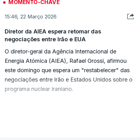
MOMENTO-CHAVE
22, 2026
15:46, 22 Março 2026
Diretor da AIEA espera retomar das
negociações entre Irão e EUA
O diretor-geral da Agência Internacional de
Energia Atómica (AIEA), Rafael Grossi, afirmou
este domingo que espera um "restabelecer" das
negociações entre Irão e Estados Unidos sobre o
programa nuclear iraniano.
"Tenho tido conversas importantes aqui, na Casa
Brancam e também com o Irão. Há alguns
VER MAIS
contactos, e esperamos poder restabelecer esta
linha de comunicação", afirmou Grossi em