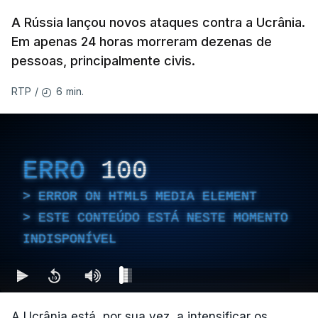
A Rússia lançou novos ataques contra a Ucrânia.
Em apenas 24 horas morreram dezenas de
pessoas, principalmente civis.
6 min.
RTP
/
ERRO
100
ERROR ON HTML5 MEDIA ELEMENT
ESTE CONTEÚDO ESTÁ NESTE MOMENTO
INDISPONÍVEL
A Ucrânia está, por sua vez, a intensificar os