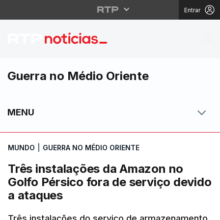
Entrar
Três instalações da A
Guerra no Médio Oriente
MENU
MUNDO
|
GUERRA NO MÉDIO ORIENTE
Três instalações da Amazon no
Golfo Pérsico fora de serviço devido
a ataques
Três instalações do serviço de armazenamento