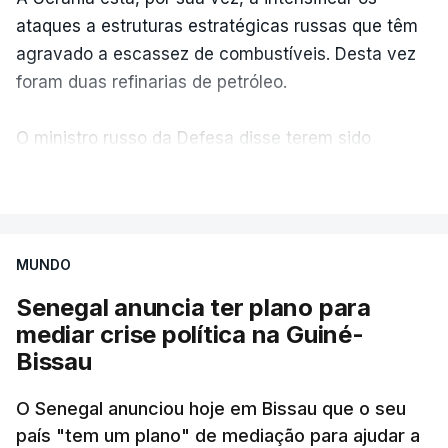
ataques a estruturas estratégicas russas que têm
agravado a escassez de combustíveis. Desta vez
foram duas refinarias de petróleo.
O ministro russo da Defesa disse terem sido
abatidos 600 drones ucranianos num período de 12
VER MAIS
horas. Estes equipamentos são reutilizados para
confundir sobre os verdadeiros autores das
ofensivas. A Lituânia está em estado de alerta.
MUNDO
Senegal anuncia ter plano para
Os ataques de longo alcance têm-se intensificado.
mediar crise política na Guiné-
Durante a noite morreram três pessoas na cidade
Bissau
de Balakliia, na região ucraniana de Kharkiv, e
numa ofensiva com drones a uma estação de
O Senegal anunciou hoje em Bissau que o seu
comboios em Lozova duas pessoas perderam a
país "tem um plano" de mediação para ajudar a
vida.