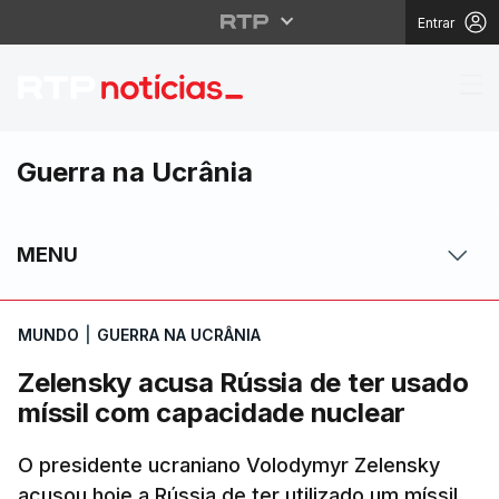
Entrar
Zelensky acusa Rússia
Guerra na Ucrânia
MENU
MUNDO
|
GUERRA NA UCRÂNIA
Zelensky acusa Rússia de ter usado
míssil com capacidade nuclear
O presidente ucraniano Volodymyr Zelensky
acusou hoje a Rússia de ter utilizado um míssil