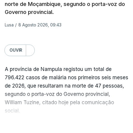
norte de Moçambique, segundo o porta-voz do
feridos pela autoridade militar, enquanto os
Governo provincial.
serviços de resgate relataram incêndios em dois
bairros.
Lusa
/
8 Agosto 2026, 09:43
Mais de quatro anos após o início da invasão da
Ucrânia pela Rússia, os ataques intensificam-se de
OUVIR
ambos os lados de uma linha de frente quase
imóvel, fazendo um número crescente de vítimas
A província de Nampula registou um total de
civis.
796.422 casos de malária nos primeiros seis meses
Na quarta-feira, pelo menos 17 pessoas tinham
de 2026, que resultaram na morte de 47 pessoas,
sido mortas em ataques noturnos russos sobre
segundo o porta-voz do Governo provincial,
Kiev e a sua região.
William Tuzine, citado hoje pela comunicação
social.
Nesse dia a defesa antiaérea ucraniana não
conseguiu abater nenhum míssil russo, algo que o
Apesar das mortes, o responsável referiu que os
VER MAIS
Presidente ucraniano, Volodymyr Zelensky, atribuiu