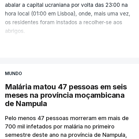
abalar a capital ucraniana por volta das 23:00 na
hora local (01:00 em Lisboa), onde, mais uma vez,
os residentes foram instados a recolher-se aos
abrigos.
A administração militar local tinha anunciado
VER MAIS
pouco antes o acionamento de um "alerta aéreo
devido ao uso de mísseis balísticos".
MUNDO
Na periferia nordeste de Kiev, os ataques russos
Malária matou 47 pessoas em seis
causaram três mortos, incluindo uma criança de 4
meses na província moçambicana
anos, bem como três feridos, na aldeia de
de Nampula
Pukhivka, segundo os serviços de resgate, sem
especificar se os ataques foram realizados com
Pelo menos 47 pessoas morreram em mais de
mísseis ou drones.
700 mil infetados por malária no primeiro
semestre deste ano na província de Nampula,
Na própria capital, foram contabilizados quatro