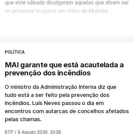
que este sábado divulgaram aquelas que dizem ser
as primeiras imagens em vídeo de Mojtaba
Khamenei desde o início da guerra.
VER MAIS
O vídeo de 12 segundos, sem aúdio, data ou local
de gravação, foi colocado pela agência de notícias
Mehr na rede social Telegram, como aquilo que
POLÍTICA
pode ser considerada uma resposta à imprensa
MAI garante que está acautelada a
israelita, que nos últimos tempos vem dando conta
prevenção dos incêndios
de que o líder supremo iraniano estará em estado
crítico na sequência do bombardeamento que no
O ministro da Administração Interna diz que
último dia de fevereiro passado matou o pai, o
tudo está a ser feito pela prevenção dos
ayatollah Ali Khamenei, e outros membros da
incêndios. Luís Neves passou o dia em
família.
encontros com autarcas de concelhos afetados
pelas chamas.
As imagens mostram Mojtaba Khamenei no que
será uma aula religiosa, mas sem qualquer
RTP
/
9 Agosto 2026, 20:38