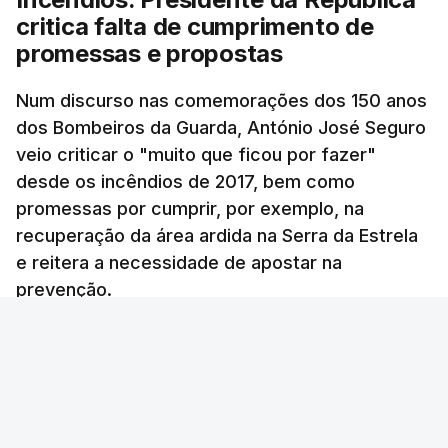
armado com os Estados Unidos e Israel, além das
critica falta de cumprimento de
questões económicas de um país em guerra que
promessas e propostas
se confronta agora com uma inflação de 88%.
Num discurso nas comemorações dos 150 anos
De acordo com a informação oficial, que não indica
dos Bombeiros da Guarda, António José Seguro
onde ou quando decorreu a reunião, Khamenei e
veio criticar o "muito que ficou por fazer"
Pezeshkian discutiram ainda formas de garantir
desde os incêndios de 2017, bem como
recursos e gerir as despesas "em riais, divisas e
promessas por cumprir, por exemplo, na
energia", bem como sobre a cooperação
recuperação da área ardida na Serra da Estrela
económica com parceiros estrangeiros.
e reitera a necessidade de apostar na
prevenção.
Para os Estados Unidos seguiu ainda um recado:
Ana Sofia Rodrigues - RTP
/
atualizado 9 Agosto 2026, 14:24
"corrijam o comportamento". Teerão deixou ainda
novas exigências para reabrir o Estreito de Ormuz,
incluindo o fim do bloqueio naval, suspensão das
sanções e fim das operações militares contra o