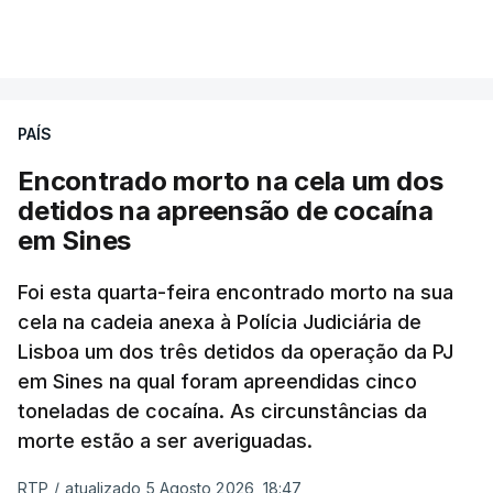
A intenção era que os resultados fossem
VER MAIS
publicados no dia seguinte (sexta-feira), o que
poderá não acontecer.
PAÍS
No domingo, estavam concluídos cerca de 50 por
cento dos mais de 20 mil pedidos de reapreciação,
Encontrado morto na cela um dos
mas Cristina Mota, porta-voz da Missão Escola
detidos na apreensão de cocaína
Pública, tem dúvidas de que o processo esteja
em Sines
concluído a tempo.
Foi esta quarta-feira encontrado morto na sua
cela na cadeia anexa à Polícia Judiciária de
"Durante o fim de semana e nos últimos dias,
Lisboa um dos três detidos da operação da PJ
apercebamo-nos que ainda estão a ser
em Sines na qual foram apreendidas cinco
convocados professores para reapreciações"
,
toneladas de cocaína. As circunstâncias da
disse a professora à agência Lusa.
"Será
morte estão a ser averiguadas.
praticamente impossível termos a totalidade
das reapreciações na sexta-feira".
RTP
/
atualizado 5 Agosto 2026, 18:47