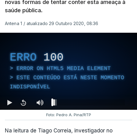
novas formas de tentar conter esta ameaça à
saúde pública.
Antena 1
/
atualizado 29 Outubro 2020, 08:36
ERRO
100
ERROR ON HTML5 MEDIA ELEMENT
ESTE CONTEÚDO ESTÁ NESTE MOMENTO
INDISPONÍVEL
Foto: Pedro A. Pina/RTP
Na leitura de Tiago Correia, investigador no