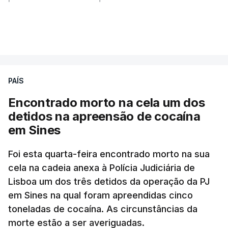
A intenção era que os resultados fossem
VER MAIS
publicados no dia seguinte (sexta-feira), o que
poderá não acontecer.
PAÍS
No domingo, estavam concluídos cerca de 50 por
cento dos mais de 20 mil pedidos de reapreciação,
Encontrado morto na cela um dos
mas Cristina Mota, porta-voz da Missão Escola
detidos na apreensão de cocaína
Pública, tem dúvidas de que o processo esteja
em Sines
concluído a tempo.
Foi esta quarta-feira encontrado morto na sua
cela na cadeia anexa à Polícia Judiciária de
"Durante o fim de semana e nos últimos dias,
Lisboa um dos três detidos da operação da PJ
apercebamo-nos que ainda estão a ser
em Sines na qual foram apreendidas cinco
convocados professores para reapreciações"
,
toneladas de cocaína. As circunstâncias da
disse a professora à agência Lusa.
"Será
morte estão a ser averiguadas.
praticamente impossível termos a totalidade