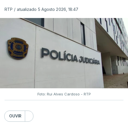
das reapreciações na sexta-feira".
RTP
/
atualizado 5 Agosto 2026, 18:47
Segundo os docentes, o processo de reapreciação
está a enfrentar vários constrangimentos. Há
casos em que faltam os modelos preenchidos
pelos alunos com a alegação justificativa para o
pedido de reapreciação, ou os documentos que os
relatores devem preencher.
"Este é um processo muito mais burocrático"
,
sublinhou Cristina Mota, afirmando que, além do
prazo apertado e do volume de trabalho, alguns
Foto: Rui Alves Cardoso - RTP
docentes não conseguem concluir as
reapreciações devido a documentação em falta.
OUVIR
Quanto aos exames da 2.ª fase, o ministro da