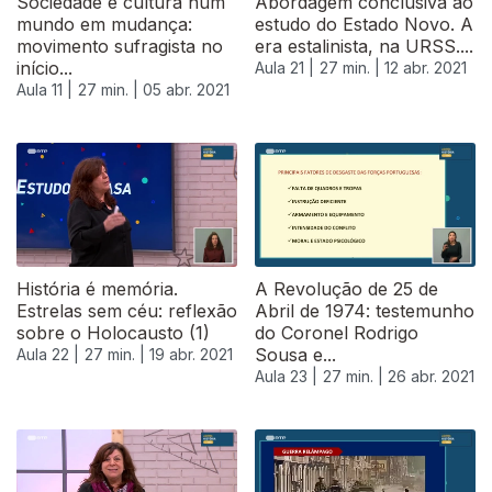
Sociedade e cultura num
Abordagem conclusiva ao
mundo em mudança:
estudo do Estado Novo. A
movimento sufragista no
era estalinista, na URSS....
início...
Aula 21 |
27 min. |
12 abr. 2021
Aula 11 |
27 min. |
05 abr. 2021
539715
História é memória.
A Revolução de 25 de
Estrelas sem céu: reflexão
Abril de 1974: testemunho
sobre o Holocausto (1)
do Coronel Rodrigo
Sousa e...
Aula 22 |
27 min. |
19 abr. 2021
Aula 23 |
27 min. |
26 abr. 2021