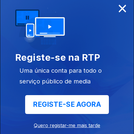
×
Disponível para iOS, Android, Apple TV, Android TV e
CarPlay
Registe-se na RTP
Uma única conta para todo o
serviço público de media
REGISTE-SE AGORA
NOTÍCIAS
DESPORTO
Quero registar-me mais tarde
TELEVISÃO