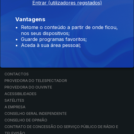
Entrar (utilizadores registados)
RÁDIO
RTP ARQUIVOS
RTP ENSINA
Vantagens
RTP PLAY
Retome o conteúdo a partir de onde ficou,
EM DIRETO
nos seus dispositivos;
REVER PROGRAMAS
Guarde programas favoritos;
Aceda à sua área pessoal;
CONCURSOS
PERGUNTAS FREQUENTES
CONTACTOS
CONTACTOS
PROVEDORA DO TELESPECTADOR
PROVEDORA DO OUVINTE
ACESSIBILIDADES
SATÉLITES
A EMPRESA
CONSELHO GERAL INDEPENDENTE
CONSELHO DE OPINIÃO
CONTRATO DE CONCESSÃO DO SERVIÇO PÚBLICO DE RÁDIO E
TELEVISÃO