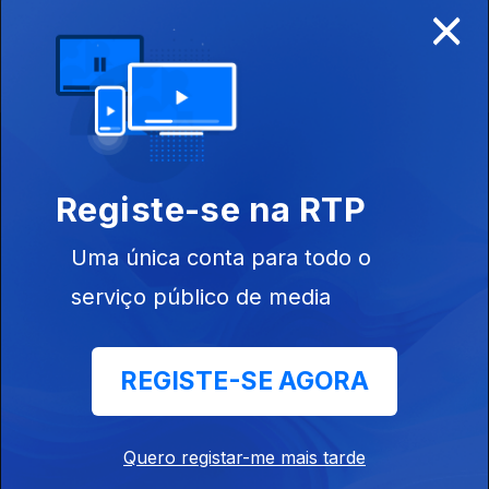
×
Disponível para iOS, Android, Apple TV, Android TV e
CarPlay
Registe-se na RTP
Uma única conta para todo o
serviço público de media
REGISTE-SE AGORA
NOTÍCIAS
DESPORTO
Quero registar-me mais tarde
TELEVISÃO